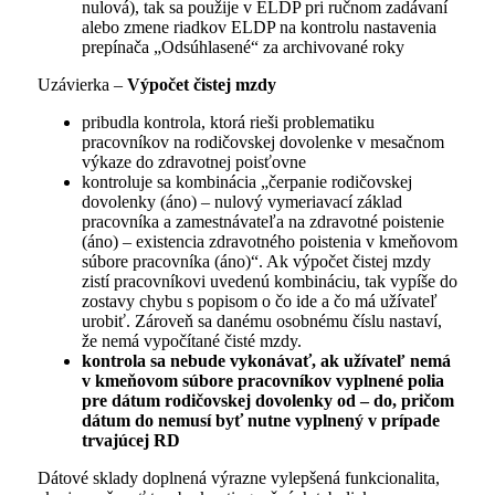
nulová), tak sa použije v ELDP pri ručnom zadávaní
alebo zmene riadkov ELDP na kontrolu nastavenia
prepínača „Odsúhlasené“ za archivované roky
Uzávierka –
Výpočet čistej mzdy
pribudla kontrola, ktorá rieši problematiku
pracovníkov na rodičovskej dovolenke v mesačnom
výkaze do zdravotnej poisťovne
kontroluje sa kombinácia „čerpanie rodičovskej
dovolenky (áno) – nulový vymeriavací základ
pracovníka a zamestnávateľa na zdravotné poistenie
(áno) – existencia zdravotného poistenia v kmeňovom
súbore pracovníka (áno)“. Ak výpočet čistej mzdy
zistí pracovníkovi uvedenú kombináciu, tak vypíše do
zostavy chybu s popisom o čo ide a čo má užívateľ
urobiť. Zároveň sa danému osobnému číslu nastaví,
že nemá vypočítané čisté mzdy.
kontrola sa nebude vykonávať, ak užívateľ nemá
v kmeňovom súbore pracovníkov vyplnené polia
pre dátum rodičovskej dovolenky od – do, pričom
dátum do nemusí byť nutne vyplnený v prípade
trvajúcej RD
Dátové sklady doplnená výrazne vylepšená funkcionalita,