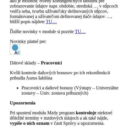
ako je možnosť tvorby kontingenčných tabuliek pre
zobrazovanie údajov napr. obdobie, strediská … v stĺpcoch
vedľa seba, tvorbu užívateľsky definovaných stĺpcov,
formátovanej a užívateľom definovanej tlače údajov …,
bližší popis nájdete
TU…
Ďalšie novinky v module si pozrite
TU…
Novinky platné pre:
Dátové sklady –
Pracovníci
Kvôli kontrole daňových bonusov po ich rekonštrukcii
pribudla Aurus šablóna
Pracovníci a daňové bonusy (Výstupy – Univerzálne
zostavy – Univ. zostava príbuzných)
Upozornenia
Pri spustení modulu Mzdy program
kontroluje
niektoré
dôležité termíny v mzdových údajoch a ak také nájde,
vypíše o nich oznam
v časti Správy a upozornenia.