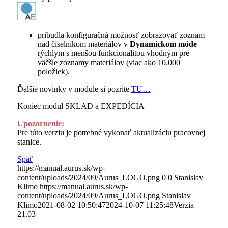
pribudla konfiguračná možnosť zobrazovať zoznam
nad číselníkom materiálov v
Dynamickom móde
–
rýchlym s menšou funkcionalitou vhodným pre
väčšie zoznamy materiálov (viac ako 10.000
položiek).
Ďalšie novinky v module si pozrite
TU…
Koniec modul SKLAD a EXPEDÍCIA
Upozornenie:
Pre túto verziu je potrebné vykonať aktualizáciu pracovnej
stanice.
Späť
https://manual.aurus.sk/wp-
content/uploads/2024/09/Aurus_LOGO.png
0
0
Stanislav
Klimo
https://manual.aurus.sk/wp-
content/uploads/2024/09/Aurus_LOGO.png
Stanislav
Klimo
2021-08-02 10:50:47
2024-10-07 11:25:48
Verzia
21.03