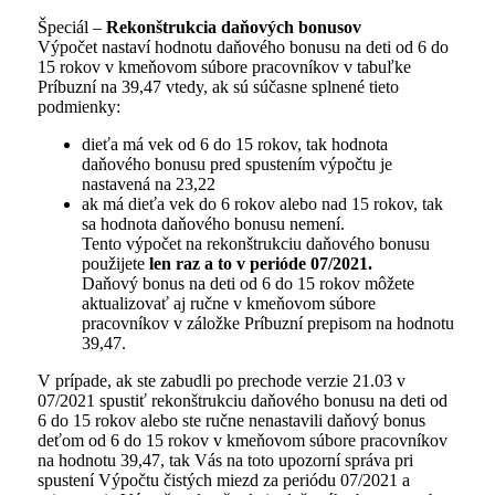
Špeciál –
Rekonštrukcia daňových bonusov
Výpočet nastaví hodnotu daňového bonusu na deti od 6 do
15 rokov v kmeňovom súbore pracovníkov v tabuľke
Príbuzní na 39,47 vtedy, ak sú súčasne splnené tieto
podmienky:
dieťa má vek od 6 do 15 rokov, tak hodnota
daňového bonusu pred spustením výpočtu je
nastavená na 23,22
ak má dieťa vek do 6 rokov alebo nad 15 rokov, tak
sa hodnota daňového bonusu nemení.
Tento výpočet na rekonštrukciu daňového bonusu
použijete
len raz a to v perióde 07/2021.
Daňový bonus na deti od 6 do 15 rokov môžete
aktualizovať aj ručne v kmeňovom súbore
pracovníkov v záložke Príbuzní prepisom na hodnotu
39,47.
V prípade, ak ste zabudli po prechode verzie 21.03 v
07/2021 spustiť rekonštrukciu daňového bonusu na deti od
6 do 15 rokov alebo ste ručne nenastavili daňový bonus
deťom od 6 do 15 rokov v kmeňovom súbore pracovníkov
na hodnotu 39,47, tak Vás na toto upozorní správa pri
spustení Výpočtu čistých miezd za periódu 07/2021 a