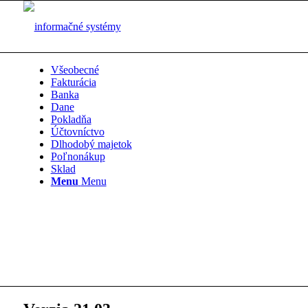
Všeobecné
Fakturácia
Banka
Dane
Pokladňa
Účtovníctvo
Dlhodobý majetok
Poľnonákup
Sklad
Menu
Menu