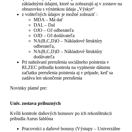
základnými údajmi, ktoré sa zobrazujú aj v zostave na
obrazovku s výnimkou údaja „Výskyt“
z voliteľných údajov je možné zobraziť :
MDA – Má dať
DAL – Dal
OJO – OJ odberateľa
OJD – OJ dodávateľa
NA(B,C,D)O – Nákladové štruktúry
odberateľa,
NA(B,C,D)D – Nákladové štruktúry
dodávateľa
Pri nahrávaní prerušenia sociálneho poistenia v
RLZEC pribudla kontrola na vyplnenie dátumu
začiatku prerušenia poistenia aj v prípade, keď sa
zadáva len ukončenie prerušenia
Novinky platné pre:
Univ. zostava príbuzných
Kvôli kontrole daňových bonusov po ich rekonštrukcii
pribudla Aurus šablóna
Pracovníci a daňové bonusy (Výstupy – Univerzálne