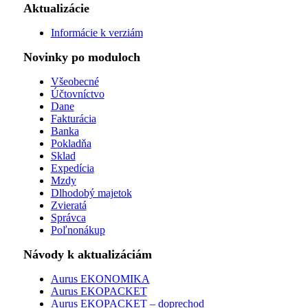
Aktualizácie
Informácie k verziám
Novinky po moduloch
Všeobecné
Účtovníctvo
Dane
Fakturácia
Banka
Pokladňa
Sklad
Expedícia
Mzdy
Dlhodobý majetok
Zvieratá
Správca
Poľnonákup
Návody k aktualizáciám
Aurus EKONOMIKA
Aurus EKOPACKET
Aurus EKOPACKET – doprechod