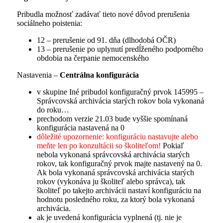
Pribudla možnosť zadávať tieto nové dôvod prerušenia
sociálneho poistenia:
12 – prerušenie od 91. dňa (dlhodobá OČR)
13 – prerušenie po uplynutí predĺženého podporného
obdobia na čerpanie nemocenského
Nastavenia –
Centrálna konfigurácia
v skupine Iné pribudol konfiguračný prvok 145995 –
Správcovská archivácia starých rokov bola vykonaná
do roku…
prechodom verzie 21.03 bude vyššie spomínaná
konfigurácia nastavená na 0
dôležité upozornenie: konfiguráciu nastavujte alebo
meňte len po konzultácii so školiteľom!
Pokiaľ
nebola vykonaná správcovská archivácia starých
rokov, tak konfiguračný prvok majte nastavený na 0.
Ak bola vykonaná správcovská archivácia starých
rokov (vykonáva ju školiteľ alebo správca), tak
školiteľ po takejto archivácii nastaví konfiguráciu na
hodnotu posledného roku, za ktorý bola vykonaná
archivácia.
ak je uvedená konfigurácia vyplnená (tj. nie je