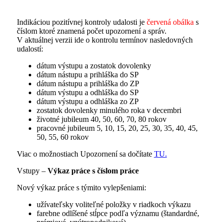
Indikáciou pozitívnej kontroly udalosti je
červená obálka
s
číslom ktoré znamená počet upozornení a správ.
V aktuálnej verzii ide o kontrolu termínov nasledovných
udalostí:
dátum výstupu a zostatok dovolenky
dátum nástupu a prihláška do SP
dátum nástupu a prihláška do ZP
dátum výstupu a odhláška do SP
dátum výstupu a odhláška zo ZP
zostatok dovolenky minulého roka v decembri
životné jubileum 40, 50, 60, 70, 80 rokov
pracovné jubileum 5, 10, 15, 20, 25, 30, 35, 40, 45,
50, 55, 60 rokov
Viac o možnostiach Upozornení sa dočítate
TU.
Vstupy –
Výkaz práce s číslom práce
Nový výkaz práce s týmito vylepšeniami:
užívateľsky voliteľné položky v riadkoch výkazu
farebne odlíšené stĺpce podľa významu (štandardné,