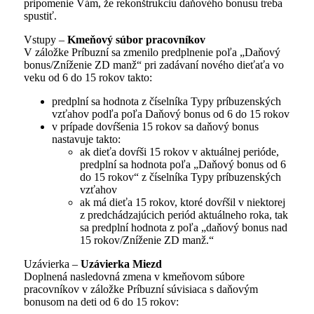
pripomenie Vám, že rekonštrukciu daňového bonusu treba
spustiť.
Vstupy –
Kmeňový súbor pracovníkov
V záložke Príbuzní sa zmenilo predplnenie poľa „Daňový
bonus/Zníženie ZD manž“ pri zadávaní nového dieťaťa vo
veku od 6 do 15 rokov takto:
predplní sa hodnota z číselníka Typy príbuzenských
vzťahov podľa poľa Daňový bonus od 6 do 15 rokov
v prípade dovŕšenia 15 rokov sa daňový bonus
nastavuje takto:
ak dieťa dovŕši 15 rokov v aktuálnej perióde,
predplní sa hodnota poľa „Daňový bonus od 6
do 15 rokov“ z číselníka Typy príbuzenských
vzťahov
ak má dieťa 15 rokov, ktoré dovŕšil v niektorej
z predchádzajúcich periód aktuálneho roka, tak
sa predplní hodnota z poľa „daňový bonus nad
15 rokov/Zníženie ZD manž.“
Uzávierka –
Uzávierka Miezd
Doplnená nasledovná zmena v kmeňovom súbore
pracovníkov v záložke Príbuzní súvisiaca s daňovým
bonusom na deti od 6 do 15 rokov: