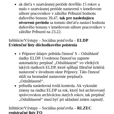
ak dieťa v uzatváranej perióde dovŕšilo 15 rokov a
malo v uzatváranej perióde nastavenú v kmeňovom
súbore pracovníkov v záložke Príbuzní hodnotu
daňového bonusu 39,47,
tak pre nasledujúcu
otvorenú periódu
sa tomuto dieťaťu nastaví hodnota
daňového bonusu v kmeňovom súbore pracovníkov v
záložke Príbuzní na 23,22.
Inštitúcie/Výstupy – Sociálna poisťovňa –
ELDP
Evidenčné listy dôchodkového poistenia
v Príprave údajov pribúda činnosť S – Odsúhlasiť
riadky ELDP. Uvedenou činnosťou zapnete
automaticky prepínač „Odsúhlasené“ vo všetkých
takých riadkoch ELDP, ktoré spĺňajú filtračné kritériá
nastavené v úvodnom okne Prípravy. Táto činnosť
slúži na hromadné nastavenie prepínača
„Odsúhlasené“.
pribudla nasledovná tvrdá kontrola. Ak vykonáte
zmeny na riadku ELDP za rok, ktorý bol archivovaný
správcovskou archiváciou starých rokov, tak prepínač
„Odsúhlasené“ musí byť pri ukladaní zmien zapnutý.
Inštitúcie/Výstupy – Sociálna poisťovňa –
RLZEC
registračné listy FO