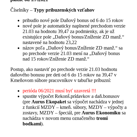
Číselníky –
Typy príbuzenských vzťahov
pribudlo nové pole Daňový bonus od 6 do 15 rokov
nové pole je automaticky naplnené prechodom verzie
21.03 na hodnotu 39,47 za podmienky, ak je už
existujúce pole „Daňový bonus/Zníženie ZD manž.“
nastavené na hodnotu 23,22
názov poľa „Daňový bonus/Zníženie ZD manž.“ sa
po prechode verzie 21.03 mení na „Daňový bonus
nad 15 rokov/Zníženie ZD manž.“
Postup, ako nastaviť po prechode verzie 21.03 hodnotu
daňového bonusu pre deti od 6 do 15 rokov na 39,47 v
Kmeňovom súbore pracovníkov v tabuľke príbuzní:
perióda 06/2021 musí byť uzavretá !!!
spustite výpočet Rekonš.prídavkov a daň.bonusov
(pre
Aurus
Ekopaket
sa výpočet nachádza v jednej
z funkcií MZDY – kmeň. súbory, MZDY – výpočty a
zostavy, MZDY – špeciál, pre
Aurus
Ekonomiku
sa
nachádza v novom menu označeného
tromi
bodkami
).