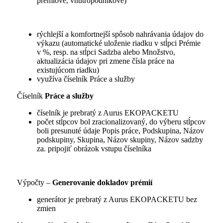
prémiové, vnútropodnikové)
rýchlejší a komfortnejší spôsob nahrávania údajov do
výkazu (automatické uloženie riadku v stĺpci Prémie
v %, resp. na stĺpci Sadzba alebo Množstvo,
aktualizácia údajov pri zmene čísla práce na
existujúcom riadku)
využíva číselník Práce a služby
Číselník
Práce a služby
číselník je prebratý z Aurus EKOPACKETU
počet stĺpcov bol zracionalizovaný, do výberu stĺpcov
boli presunuté údaje Popis práce, Podskupina, Názov
podskupiny, Skupina, Názov skupiny, Názov sadzby
za. pripojiť obrázok vstupu číselníka
Výpočty –
Generovanie dokladov prémií
generátor je prebratý z Aurus EKOPACKETU bez
zmien