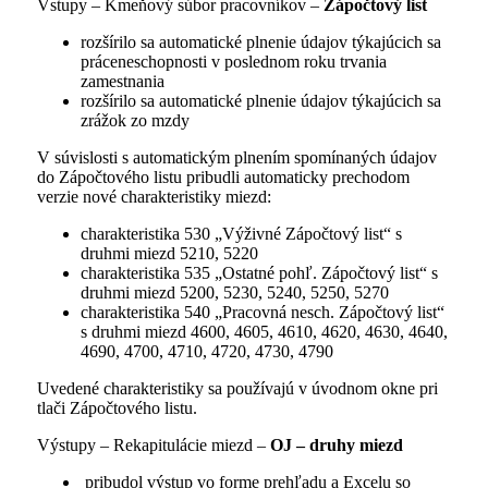
Vstupy – Kmeňový súbor pracovníkov –
Zápočtový list
rozšírilo sa automatické plnenie údajov týkajúcich sa
práceneschopnosti v poslednom roku trvania
zamestnania
rozšírilo sa automatické plnenie údajov týkajúcich sa
zrážok zo mzdy
V súvislosti s automatickým plnením spomínaných údajov
do Zápočtového listu pribudli automaticky prechodom
verzie nové charakteristiky miezd:
charakteristika 530 „Výživné Zápočtový list“ s
druhmi miezd 5210, 5220
charakteristika 535 „Ostatné pohľ. Zápočtový list“ s
druhmi miezd 5200, 5230, 5240, 5250, 5270
charakteristika 540 „Pracovná nesch. Zápočtový list“
s druhmi miezd 4600, 4605, 4610, 4620, 4630, 4640,
4690, 4700, 4710, 4720, 4730, 4790
Uvedené charakteristiky sa používajú v úvodnom okne pri
tlači Zápočtového listu.
Výstupy – Rekapitulácie miezd –
OJ – druhy miezd
pribudol výstup vo forme prehľadu a Excelu so