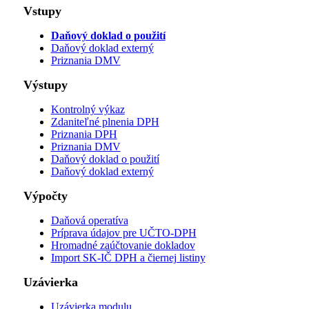
Vstupy
Daňový doklad o použití
Daňový doklad externý
Priznania DMV
Výstupy
Kontrolný výkaz
Zdaniteľné plnenia DPH
Priznania DPH
Priznania DMV
Daňový doklad o použití
Daňový doklad externý
Výpočty
Daňová operatíva
Príprava údajov pre UČTO-DPH
Hromadné zaúčtovanie dokladov
Import SK-IČ DPH a čiernej listiny
Uzávierka
Uzávierka modulu