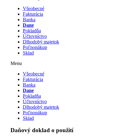
Všeobecné
Fakturácia
Banka
Dane
Pokladňa
Účtovníctvo
Dlhodobý majetok
Poľnonákup
Sklad
Menu
Všeobecné
Fakturácia
Banka
Dane
Pokladňa
Účtovníctvo
Dlhodobý majetok
Poľnonákup
Sklad
Daňový doklad o použití