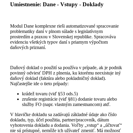
Umiestnenie: Dane - Vstupy - Doklady
Modul Dane komplexne rieši automatizované spracovanie
problematiky daní v plnom súlade s legislatívnym
prostredím a praxou v Slovenskej republike. Spracováva
evidenciu všetkých typov daní s priamym výpočtom
daňových priznaní.
Daňový doklad o použití sa používa v prípade, ak je podnik
povinný odviesť DPH z plnenia, ku ktorému neexistuje iný
daňový doklad (faktúra alebo pokladničný doklad).
Najčastejšie ide o tieto prípady:
krádež tovaru (viď §53 ods.5)
zrušenie registrácie (viď §81) dodanie tovaru alebo
služby FO (napr. vlastným zamestnancom) atď.
V hlavičke dokladu sa zadávajú základné údaje ako číslo
dokladu, typ, účel použitia, partner/pracovník, dátum
vyhotovenia dokladu a dodania. Voľby „vstup“ a „účtovať“
nie sú prístupné, nemôže ich užívateľ zmeniť. Má možnosť