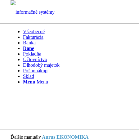
Všeobecné
Fakturácia
Banka
Dane
Pokladňa
Účtovníctvo
Dlhodobý majetok
Poľnonákup
Sklad
Menu
Menu
Ďalšie manuály
Aurus EKONOMIKA