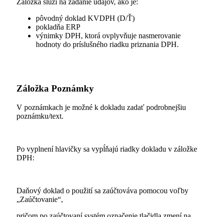
Záložka slúži na zadanie údajov, ako je:
pôvodný doklad KVDPH (D/Ť)
pokladňa ERP
výnimky DPH, ktorá ovplyvňuje nasmerovanie
hodnoty do príslušného riadku priznania DPH.
Záložka Poznámky
V poznámkach je možné k dokladu zadať podrobnejšiu
poznámku/text.
Po vyplnení hlavičky sa vypĺňajú riadky dokladu v záložke
DPH:
Daňový doklad o použití sa zaúčtováva pomocou voľby
„Zaúčtovanie“,
pričom po zaúčtovaní systém označenie tlačidla zmení na