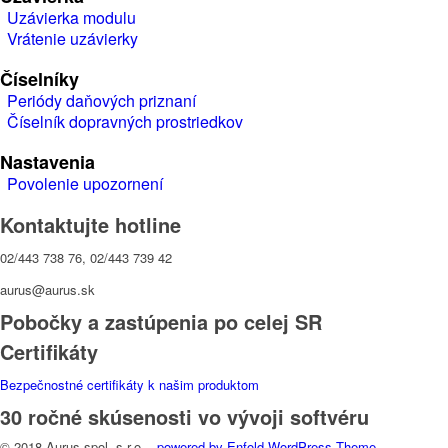
Uzávierka modulu
Vrátenie uzávierky
Číselníky
Periódy daňových priznaní
Číselník dopravných prostriedkov
Nastavenia
Povolenie upozornení
Kontaktujte hotline
02/443 738 76, 02/443 739 42
aurus@aurus.sk
Pobočky a zastúpenia po celej SR
Certifikáty
Bezpečnostné certifikáty k našim produktom
30 ročné skúsenosti vo vývoji softvéru
© 2018 Aurus spol. s r.o. -
powered by Enfold WordPress Theme