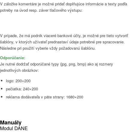
V záložke komentáre je možné pridať doplňujúce informácie a texty podľa
potreby na úvod resp. záver tlačového výstupu:
V prípade, že má podnik viaceré bankové účty, je možné pre tieto vytvoriť
šablóny, v ktorých užívateľ prednastaví údaje potrebné pre spracovanie.
Následne pri použití vyberie vždy požadovanú šablónu.
Odporúčanie:
Je nutné dodržať odporúčané typy (jpg, png, bmp) ako aj rozmery
jednotlivých obrázkov:
logo: 200×200
pečiatka: 240×200
reklama dodávateľa v päte strany: 1680×200
Manuály
Modul DANE