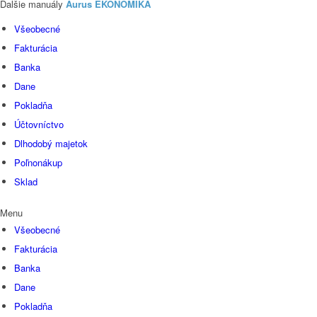
Ďalšie manuály
Aurus EKONOMIKA
Všeobecné
Fakturácia
Banka
Dane
Pokladňa
Účtovníctvo
Dlhodobý majetok
Poľnonákup
Sklad
Menu
Všeobecné
Fakturácia
Banka
Dane
Pokladňa