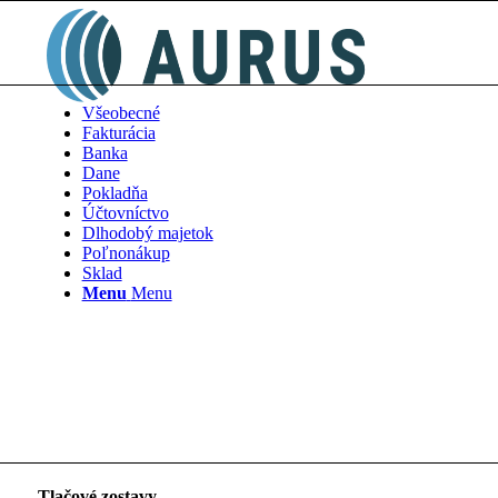
Všeobecné
Fakturácia
Banka
Dane
Pokladňa
Účtovníctvo
Dlhodobý majetok
Poľnonákup
Sklad
Menu
Menu
Tlačové zostavy