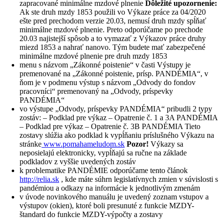
zapracované minimálne mzdové plnenie
Dôležité upozornenie:
Ak ste druh mzdy 1853 použili vo Výkaze práce za 04/2020
ešte pred prechodom verzie 20.03, nemusí druh mzdy spĺňať
minimálne mzdové plnenie. Preto odporúčame po prechode
20.03 najistejší spôsob a to vymazať z Výkazov práce druhy
miezd 1853 a nahrať nanovo. Tým budete mať zabezpečené
minimálne mzdové plnenie pre druh mzdy 1853
menu s názvom „Zákonné poistenie“ v časti Výstupy je
premenované na „Zákonné poistenie, prísp. PANDÉMIA“, v
ňom je v podmenu výstup s názvom „Odvody do fondov
pracovníci“ premenovaný na „Odvody, príspevky
PANDÉMIA“
vo výstupe „Odvody, príspevky PANDÉMIA“ pribudli 2 typy
zostáv: – Podklad pre výkaz – Opatrenie č. 1 a 3A PANDÉMIA
– Podklad pre výkaz – Opatrenie č. 3B PANDÉMIA Tieto
zostavy slúžia ako podklad k vypĺňaniu príslušného Výkazu na
stránke
www.pomahameludom.sk
Pozor!
Výkazy sa
neposielajú elektronicky, vypĺňajú sa ručne na základe
podkladov z vyššie uvedených zostáv
k problematike PANDÉMIE odporúčame tento článok
http://relia.sk
, kde máte súhrn legislatívnych zmien v súvislosti s
pandémiou a odkazy na informácie k jednotlivým zmenám
v úvode novinkového manuálu je uvedený zoznam vstupov a
výstupov (okien), ktoré boli presunuté z funkcie MZDY-
štandard do funkcie MZDY-výpočty a zostavy