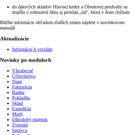
do dátových skladov Hlavnej knihy a Obratovej predvahy sa
dopĺňa v zobrazení filtra aj perióda „od“, ktorá v ňom chýbala
Bližšie informácie ohľadom ďalších zmien nájdete v novinkovom
manuáli
Aktualizácie
Informácie k verziám
Novinky po moduloch
Všeobecné
Účtovníctvo
Dane
Fakturácia
Banka
Pokladňa
Sklad
Expedícia
Mzdy
Dlhodobý majetok
Zvieratá
Správca