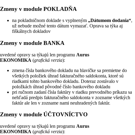
Zmeny v module POKLADŇA
na pokladničnom doklade s vyplneným
„Dátumom dodania“
,
už nebude možné tento dátum vymazať. Oprava sa týka aj
fiškálnych dokladov
Zmeny v module BANKA
uvedené opravy sa týkajú len programu
Aurus
EKONOMIKA
(
grafická verzia
):
zmena čísla bankového dokladu na hlavičke sa premietne do
všetkých položiek úhrad fakturačného saldokonta, ktoré sú
riadkami tohto bankového dokladu. Doteraz zostávalo v
položkách úhrad pôvodné číslo bankového dokladu
pri ručnom zadaní čísla faktúry v riadku prevodného príkazu sa
nehľadá predpis fakturačného saldokonta v zozname všetkých
faktúr ale len v zozname nami neuhradených faktúr.
Zmeny v module ÚČTOVNÍCTVO
uvedené opravy sa týkajú len programu
Aurus
EKONOMIKA
(
grafická verzia
):