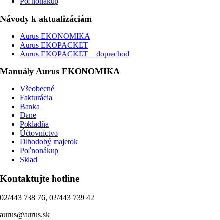
Poľnonákup
Návody k aktualizáciám
Aurus EKONOMIKA
Aurus EKOPACKET
Aurus EKOPACKET – doprechod
Manuály Aurus EKONOMIKA
Všeobecné
Fakturácia
Banka
Dane
Pokladňa
Účtovníctvo
Dlhodobý majetok
Poľnonákup
Sklad
Kontaktujte hotline
02/443 738 76, 02/443 739 42
aurus@aurus.sk