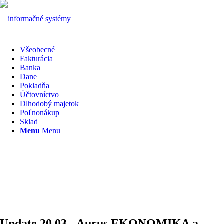
Všeobecné
Fakturácia
Banka
Dane
Pokladňa
Účtovníctvo
Dlhodobý majetok
Poľnonákup
Sklad
Menu
Menu
Update 20.03 - Aurus EKONOMIKA a