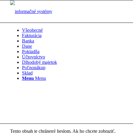
Všeobecné
Fakturácia
Banka
Dane
Pokladňa
Účtovníctvo
Dlhodobý majetok
Poľnonákup
Sklad
Menu
Menu
Tento obsah je chránený heslom. Ak ho chcete zobraziť,