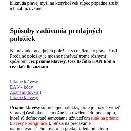
kliknutia pravej myši na ktorýkoľvek stĺpec prípadne zrušiť
ich zobrazovanie.
Spôsoby zadávania predajných
položiek
Nahrávanie predajných položiek sa realizuje v pravej časti.
Predajné položky je možné nahrávať troma rôznymi
spôsobmi c
ez priame klávesy,
C
ez tlačidlo EAN-kód a
c
ez tlačidlo zoznam
Priame klávesy
EAN - kódy
Zoznam (tovaru)
Priame klávesy
Priame klávesy
sú predajné položky, ktoré je možné vidieť
v pravej časti okna. Je možné ich rozčleniť do podskupín,
ktoré sú definované samostatne užívateľom
(link na priame
klavesy konfiguraciu)
. Slúžia na predávanie
najpredávanejšieho tovaru na predajni. Jednoduchým