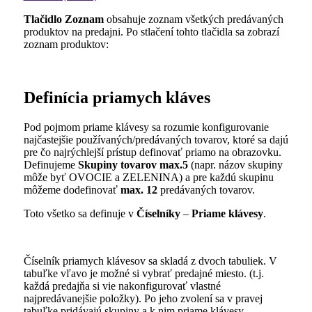
Tlačidlo Zoznam
obsahuje zoznam všetkých predávaných
produktov na predajni. Po stlačení tohto tlačidla sa zobrazí
zoznam produktov:
Definícia priamych kláves
Pod pojmom priame klávesy sa rozumie konfigurovanie
najčastejšie používaných/predávaných tovarov, ktoré sa dajú
pre čo najrýchlejší prístup definovať priamo na obrazovku.
Definujeme
Skupiny tovarov max.5
(napr. názov skupiny
môže byť OVOCIE a ZELENINA) a pre každú skupinu
môžeme dodefinovať
max. 12
predávaných tovarov.
Toto všetko sa definuje v
Číselníky
–
Priame klávesy
.
Číselník priamych klávesov sa skladá z dvoch tabuliek. V
tabuľke vľavo je možné si vybrať predajné miesto. (t.j.
každá predajňa si vie nakonfigurovať vlastné
najpredávanejšie položky). Po jeho zvolení sa v pravej
tabuľke pridávajú skupiny a k nim priame klávesy.