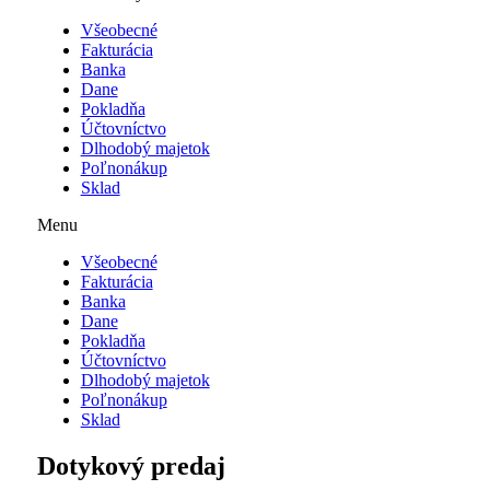
Všeobecné
Fakturácia
Banka
Dane
Pokladňa
Účtovníctvo
Dlhodobý majetok
Poľnonákup
Sklad
Menu
Všeobecné
Fakturácia
Banka
Dane
Pokladňa
Účtovníctvo
Dlhodobý majetok
Poľnonákup
Sklad
Dotykový predaj