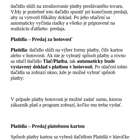
tlačidlo slúži na zrealizovanie platby predávaného tovaru.
Vždy je potrebné toto tlačidlo spustiť pri konečnom predaji,
aby sa vytvoril fiškálny doklad. Po jeho stlačení sa
automaticky vyčistia riadky a všetko je pripravené na
realizáciu ďalšieho predaja.
Platidla –
Predaj za hotovosť
Platidla
: tlačidlo slúži na výber formy platby, čiže kartou
alebo v hotovosti. Ak nie je vybratý spôsob platby a rovno
sa stlačí tlačidlo
Tlač/Platba
, tak
automaticky bude
vystavený doklad s platbou v hotovosti
. Po stlačení tohto
tlačidla sa zobrazí okno, kde je možné vybrať spôsob
platby:
V prípade platby hotovosti je možné zadať sumu, ktorou
zákazník platí a program zobrazí, koľko mu treba vydať.
Platidla –
Predaj platobnou kartou
Spôsob platby kartou sa vyberá tlačidlom Platidlá v hlavičke