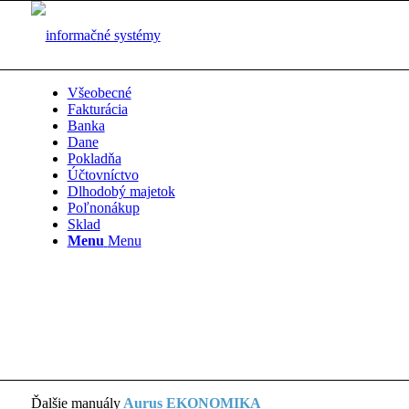
Všeobecné
Fakturácia
Banka
Dane
Pokladňa
Účtovníctvo
Dlhodobý majetok
Poľnonákup
Sklad
Menu
Menu
Ďalšie manuály
Aurus EKONOMIKA