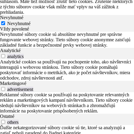
súhlasom. Máte tiež možnosť zrušiť tieto cookies. Zrušenie niektorých
z týchto súborov cookie však môže mať vplyv na váš zážitok z
prehliadania.
Nevyhnutné
Nevyhnutné
Vždy povolené
Nevyhnutné súbory cookie sú absolútne nevyhnutné pre správne
fungovanie webovej stránky. Tieto súbory cookie anonymne zaisťujú
základné funkcie a bezpečnostné prvky webovej stránky.
Analytické
analytics
Analytické cookies sa používajú na pochopenie toho, ako návštevníci
interagujú s webovou stránkou. Tieto súbory cookie pomáhajú
poskytovať informácie o metrikách, ako je počet návštevníkov, miera
odchodov, zdroj návštevnosti atď.
Marketingové
advertisement
Reklamné súbory cookie sa používajú na poskytovanie relevantných
reklám a marketingových kampaní návštevníkom. Tieto súbory cookie
sledujú návštevníkov na webových stránkach a zhromažďujú
informácie na poskytovanie prispôsobených reklám.
Ostatné
others
Ďalšie nekategorizované súbory cookie sú tie, ktoré sa analyzujú a
zatiaľ neboli zaradené do žiadnej kategórie.