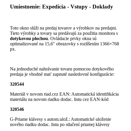
Umiestnenie: Expedícia - Vstupy - Doklady
Toto okno slúži na predaj tovarov a výrobkov na predajni.
Tieto výrobky a tovary sa predávajú za použitia monitora s
dotykovou plochou
. Ovládacie prvky okna sú
optimalizované na 15,6″ obrazovky s rozlíšením 1366×768
px.
Na jednoduché nahrávanie tovaru pomocou dotykového
predaja je vhodné mať zapnuté nasledovné konfigurácie:
320544
Materiál v novom riad.cez EAN: Automatická identifikácia
materiálu na novom riadku dodac. listu cez EAN-kód
320546
G-Priame klávesy s autom.ulož.: Automatické uloženie
nového riadku dodac. listu po stlačení priamej klávesy