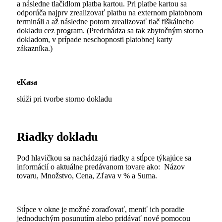
a následne tlačidlom platba kartou. Pri platbe kartou sa
odporúča najprv zrealizovať platbu na externom platobnom
termináli a až následne potom zrealizovať tlač fiškálneho
dokladu cez program. (Predchádza sa tak zbytočným storno
dokladom, v prípade neschopnosti platobnej karty
zákazníka.)
eKasa
slúži pri tvorbe storno dokladu
Riadky dokladu
Pod hlavičkou sa nachádzajú riadky a stĺpce týkajúce sa
informácií o aktuálne predávanom tovare ako: Názov
tovaru, Množstvo, Cena, Zľava v % a Suma.
Stĺpce v okne je možné zoraďovať, meniť ich poradie
jednoduchým posunutím alebo pridávať nové pomocou