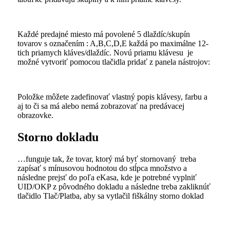
Každé predajné miesto má povolené 5 dlaždíc/skupín
tovarov s označením : A,B,C,D,E každá po maximálne 12-
tich priamych kláves/dlaždíc. Novú priamu klávesu je
možné vytvoriť pomocou tlačidla pridať z panela nástrojov:
Položke môžete zadefinovať vlastný popis klávesy, farbu a
aj to či sa má alebo nemá zobrazovať na predávacej
obrazovke.
Storno dokladu
…funguje tak, že tovar, ktorý má byť stornovaný treba
zapísať s mínusovou hodnotou do stĺpca množstvo a
následne prejsť do poľa eKasa, kde je potrebné vyplniť
UID/OKP z pôvodného dokladu a následne treba zakliknúť
tlačidlo Tlač/Platba, aby sa vytlačil fiškálny storno doklad