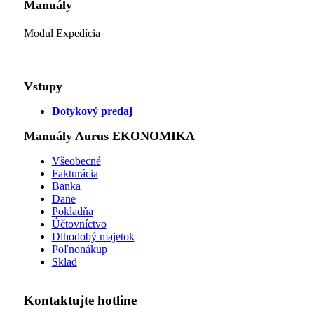
Manuály
Modul Expedícia
Vstupy
Dotykový predaj
Manuály Aurus EKONOMIKA
Všeobecné
Fakturácia
Banka
Dane
Pokladňa
Účtovníctvo
Dlhodobý majetok
Poľnonákup
Sklad
Kontaktujte hotline