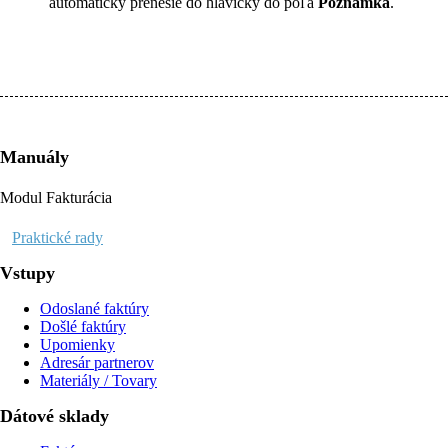
automaticky prenesie do hlavičky do poľa
Poznámka
.
Manuály
Modul Fakturácia
Praktické rady
Vstupy
Odoslané faktúry
Došlé faktúry
Upomienky
Adresár partnerov
Materiály / Tovary
Dátové sklady