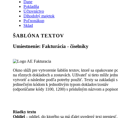
Dane
Pokladňa
Účtovníctvo
Dlhodobý majetok
Poľnonákup
Sklad
ŠABLÓNA TEXTOV
Umiestnenie: Fakturácia - číselníky
Okno slúži pre vytvorenie šablón textov, ktoré sa opakovane p
na rôznych dokladoch a zostavách. Užívateľ si tieto môže jed
vytvoriť a následne podľa potreby použiť. Texty sa zakladajú s
jedinečným kódom k jednotlivým typom dokladov/zostáv
(odporúčame kódy 1100, 1200) s príslušným názvom a popiso
Riadky textu
Oddiel
– oddiel, do ktorého sa má ďalej uvedený text preniesť.