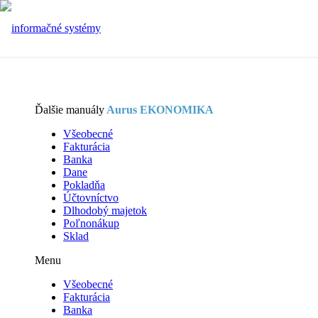
Ďalšie manuály
Aurus EKONOMIKA
Všeobecné
Fakturácia
Banka
Dane
Pokladňa
Účtovníctvo
Dlhodobý majetok
Poľnonákup
Sklad
Menu
Všeobecné
Fakturácia
Banka