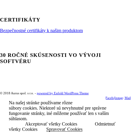
CERTIFIKÁTY
Bezpečnostné certifikáty k našim produktom
30 ROČNÉ SKÚSENOSTI VO VÝVOJI
SOFTVÉRU
© 2018 Aurus spol. s r.o. -
powered by Enfold WordPress Theme
Facebook
Instagram
Mail
Na našej stránke používame rôzne
súbory cookies. Niektoré sú nevyhnutné pre správne
fungovanie stránky, iné môžeme používať len s vaším
súhlasom.
Akceptovať všetky Cookies
Odmietnuť
všetky Cookies
Spravovať Cookies