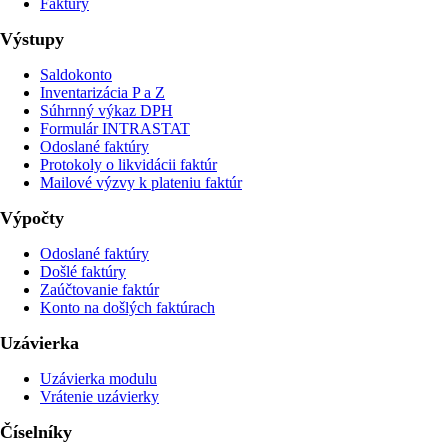
Faktúry
Výstupy
Saldokonto
Inventarizácia P a Z
Súhrnný výkaz DPH
Formulár INTRASTAT
Odoslané faktúry
Protokoly o likvidácii faktúr
Mailové výzvy k plateniu faktúr
Výpočty
Odoslané faktúry
Došlé faktúry
Zaúčtovanie faktúr
Konto na došlých faktúrach
Uzávierka
Uzávierka modulu
Vrátenie uzávierky
Číselníky