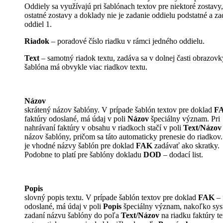
Oddiely sa využívajú pri šablónach textov pre niektoré zostavy,
ostatné zostavy a doklady nie je zadanie oddielu podstatné a za
oddiel 1.
Riadok
– poradové číslo riadku v rámci jedného oddielu.
Text
– samotný riadok textu, zadáva sa v dolnej časti obrazovk
šablóna má obvykle viac riadkov textu.
Názov
skrátený názov šablóny. V prípade šablón textov pre doklad
F
faktúry odoslané, má údaj v poli
Názov
špeciálny význam. Pri
nahrávaní faktúry v obsahu v riadkoch stačí v poli
Text/Názov
názov šablóny, pričom sa táto automaticky prenesie do riadkov.
je vhodné názvy šablón pre doklad
FAK
zadávať ako skratky.
Podobne to platí pre šablóny dokladu
DOD
– dodací list.
Popis
slovný popis textu. V prípade šablón textov pre doklad
FAK
– 
odoslané, má údaj v poli
Popis
špeciálny význam, nakoľko sys
zadaní názvu šablóny do poľa
Text/Názov
na riadku faktúry te