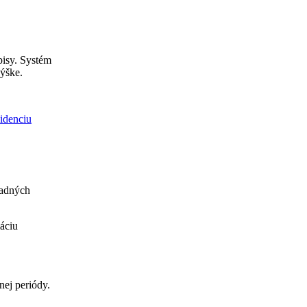
pisy. Systém
výške.
idenciu
padných
máciu
nej periódy.