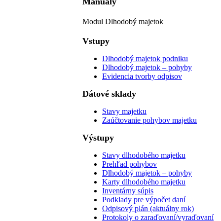
Manuály
Modul Dlhodobý majetok
Vstupy
Dlhodobý majetok podniku
Dlhodobý majetok – pohyby
Evidencia tvorby odpisov
Dátové sklady
Stavy majetku
Zaúčtovanie pohybov majetku
Výstupy
Stavy dlhodobého majetku
Prehľad pohybov
Dlhodobý majetok – pohyby
Karty dlhodobého majetku
Inventárny súpis
Podklady pre výpočet daní
Odpisový plán (aktuálny rok)
Protokoly o zaraďovaní/vyraďovaní