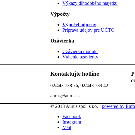
Výkazy dlhodobého majetku
Výpočty
Výpočet odpisov
Príprava údajov pre ÚČTO
Uzávierka
Uzávierka modulu
Vrátenie uzávierky
Kontaktujte hotline
P
c
02/443 738 76, 02/443 739 42
aurus@aurus.sk
© 2018 Aurus spol. s r.o. -
powered by Enfo
Facebook
Instagram
Mail