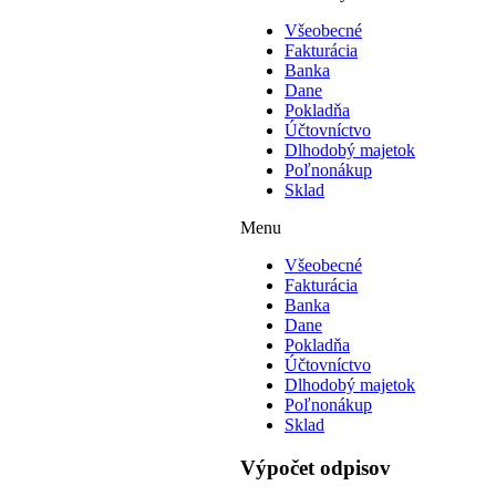
Všeobecné
Fakturácia
Banka
Dane
Pokladňa
Účtovníctvo
Dlhodobý majetok
Poľnonákup
Sklad
Menu
Všeobecné
Fakturácia
Banka
Dane
Pokladňa
Účtovníctvo
Dlhodobý majetok
Poľnonákup
Sklad
Výpočet odpisov