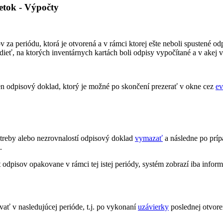
etok - Výpočty
v za periódu, ktorá je otvorená a v rámci ktorej ešte neboli spustené od
idieť, na ktorých inventárnych kartách boli odpisy vypočítané a v akej 
en odpisový doklad, ktorý je možné po skončení prezerať v okne cez
ev
treby alebo nezrovnalostí odpisový doklad
vymazať
a následne po prí
.
odpisov opakovane v rámci tej istej periódy, systém zobrazí iba infor
ť v nasledujúcej perióde, t.j. po vykonaní
uzávierky
poslednej otvore