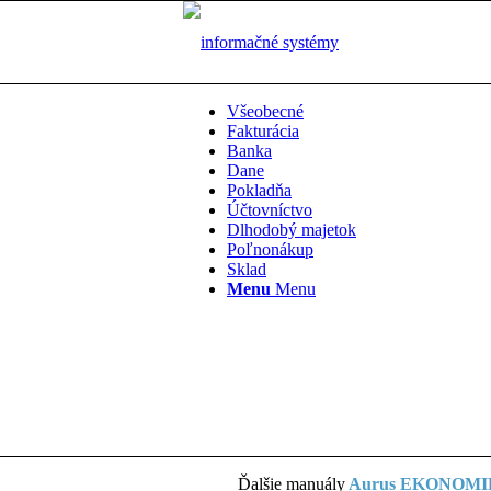
Všeobecné
Fakturácia
Banka
Dane
Pokladňa
Účtovníctvo
Dlhodobý majetok
Poľnonákup
Sklad
Menu
Menu
Ďalšie manuály
Aurus EKONOM