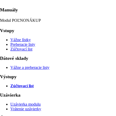
Manuály
Modul POĽNONÁKUP
Vstupy
Vážne lístky
Preberacie listy
Zúčtovací list
Dátové sklady
Vážne a preberacie listy
Výstupy
Zúčtovací list
Uzávierka
Uzávierka modulu
Vrátenie uzávierky