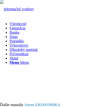
Všeobecné
Fakturácia
Banka
Dane
Pokladňa
Účtovníctvo
Dlhodobý majetok
Poľnonákup
Sklad
Menu
Menu
Ďalšie manuály
Aurus EKONOMIKA