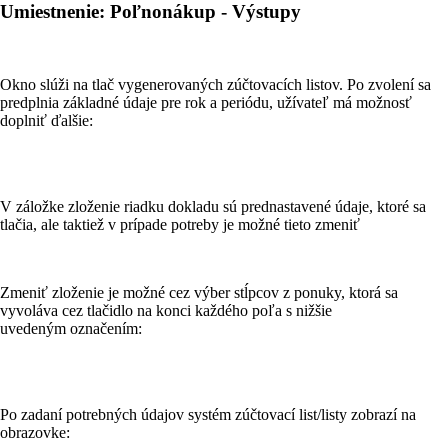
Umiestnenie: Poľnonákup - Výstupy
Okno slúži na tlač vygenerovaných zúčtovacích listov. Po zvolení sa
predplnia základné údaje pre rok a periódu, užívateľ má možnosť
doplniť ďalšie:
V záložke zloženie riadku dokladu sú prednastavené údaje, ktoré sa
tlačia, ale taktiež v prípade potreby je možné tieto zmeniť
Zmeniť zloženie je možné cez výber stĺpcov z ponuky, ktorá sa
vyvoláva cez tlačidlo na konci každého poľa s nižšie
uvedeným označením:
Po zadaní potrebných údajov systém zúčtovací list/listy zobrazí na
obrazovke: