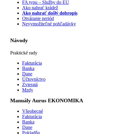
FA typu – Služby do EÚ
Ako nahrať krádež
Ako nahrať došlý dobropis
Otváranie periód
Nevymožiteľné pohľadávky
Návody
Praktické rady
Fakturácia
Banka
Dane
Účtovníctvo
Zvieratá
Mzdy
Manuály Aurus EKONOMIKA
Všeobecné
Fakturácia
Banka
Dane
Pokladňa