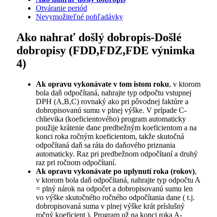
Otváranie periód
Nevymožiteľné pohľadávky
Ako nahrať došlý dobropis-Došlé
dobropisy (FDD,FDZ,FDE výnimka
4)
Ak opravu vykonávate v tom istom roku
, v ktorom
bola daň odpočítaná, nahrajte typ odpočtu vstupnej
DPH (A,B,C) rovnaký ako pri pôvodnej faktúre a
dobropisovanú sumu v plnej výške. V prípade C-
chlievika (koeficientového) program automaticky
použije krátenie dane predbežným koeficientom a na
konci roka ročným koeficientom, takže skutočná
odpočítaná daň sa ráta do daňového priznania
automaticky. Raz pri predbežnom odpočítaní a druhý
raz pri ročnom odpočítaní.
Ak opravu vykonávate po uplynutí roka (rokov)
,
v ktorom bola daň odpočítaná, nahrajte typ odpočtu A
= plný nárok na odpočet a dobropisovanú sumu len
vo výške skutočného ročného odpočítania dane ( t.j.
dobropisovaná suma v plnej výške krát príslušný
ročný koeficient ). Program už na konci roka A-