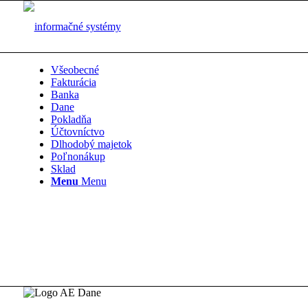
Všeobecné
Fakturácia
Banka
Dane
Pokladňa
Účtovníctvo
Dlhodobý majetok
Poľnonákup
Sklad
Menu
Menu