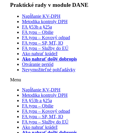
Praktické rady v module DANE
Napĺňanie KV-DPH
Metodika kontroly DPH
FA §53b a §25a
FA typu – Obilie
FA typu – Kovový odpad
FA typu – SP, MT, IO
FA typu – Služby do EÚ
Ako nahrať krádež
Ako nahrať došlý dobropis
Otváranie periód
Nevymožiteľné pohľadávky
Menu
Napĺňanie KV-DPH
Metodika kontroly DPH
FA §53b a §25a
FA typu – Obilie
FA typu – Kovový odpad
FA typu – SP, MT, IO
FA typu – Služby do EÚ
Ako nahrať krádež
Ako nahrať došlý dobropis