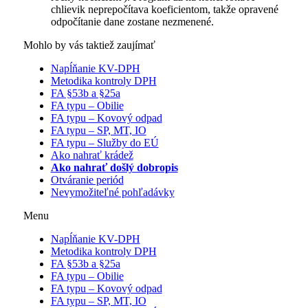
chlievik neprepočítava koeficientom, takže opravené
odpočítanie dane zostane nezmenené.
Mohlo by vás taktiež zaujímať
Napĺňanie KV-DPH
Metodika kontroly DPH
FA §53b a §25a
FA typu – Obilie
FA typu – Kovový odpad
FA typu – SP, MT, IO
FA typu – Služby do EÚ
Ako nahrať krádež
Ako nahrať došlý dobropis
Otváranie periód
Nevymožiteľné pohľadávky
Menu
Napĺňanie KV-DPH
Metodika kontroly DPH
FA §53b a §25a
FA typu – Obilie
FA typu – Kovový odpad
FA typu – SP, MT, IO