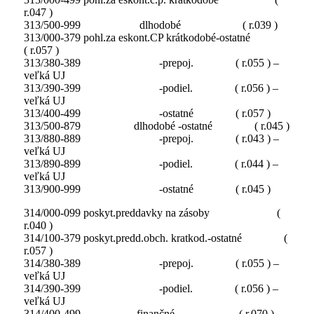
r.047 )
313/500-999 dlhodobé ( r.039 )
313/000-379 pohl.za eskont.CP krátkodobé-ostatné
( r.057 )
313/380-389 -prepoj. ( r.055 ) –
veľká UJ
313/390-399 -podiel. ( r.056 ) –
veľká UJ
313/400-499 -ostatné ( r.057 )
313/500-879 dlhodobé -ostatné ( r.045 )
313/880-889 -prepoj. ( r.043 ) –
veľká UJ
313/890-899 -podiel. ( r.044 ) –
veľká UJ
313/900-999 -ostatné ( r.045 )
314/000-099 poskyt.preddavky na zásoby (
r.040 )
314/100-379 poskyt.predd.obch. kratkod.-ostatné (
r.057 )
314/380-389 -prepoj. ( r.055 ) –
veľká UJ
314/390-399 -podiel. ( r.056 ) –
veľká UJ
314/400-499 finančné ( r.070 )