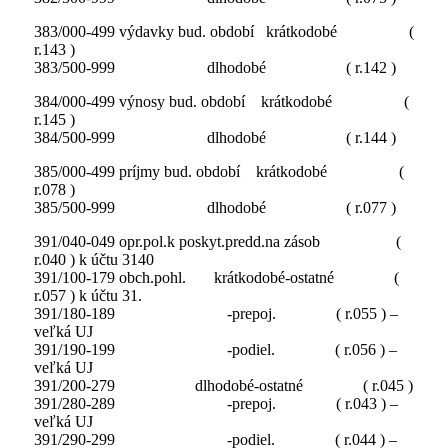
383/000-499 výdavky bud. období krátkodobé (
r.143 )
383/500-999 dlhodobé ( r.142 )
384/000-499 výnosy bud. období krátkodobé (
r.145 )
384/500-999 dlhodobé ( r.144 )
385/000-499 príjmy bud. období krátkodobé (
r.078 )
385/500-999 dlhodobé ( r.077 )
391/040-049 opr.pol.k poskyt.predd.na zásob (
r.040 ) k účtu 3140
391/100-179 obch.pohl. krátkodobé-ostatné (
r.057 ) k účtu 31.
391/180-189 -prepoj. ( r.055 ) –
veľká UJ
391/190-199 -podiel. ( r.056 ) –
veľká UJ
391/200-279 dlhodobé-ostatné ( r.045 )
391/280-289 -prepoj. ( r.043 ) –
veľká UJ
391/290-299 -podiel. ( r.044 ) –