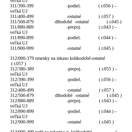
veľká UJ
311/390-399 -podiel. ( r.056 ) –
veľká UJ
311/400-499 -ostatné ( r.057 )
311/500-879 dlhodobé -ostatné ( r.045 )
311/880-889 -prepoj. ( r.043 ) –
veľká UJ
311/890-899 -podiel. ( r.044 ) –
veľká UJ
311/900-999 -ostatné ( r.045 )
312/000-379 zmenky na inkaso krátkodobé-ostatné
( r.057 )
312/380-389 -prepoj. ( r.055 ) –
veľká UJ
312/390-399 -podiel. ( r.056 ) –
veľká UJ
312/400-499 -ostatné ( r.057 )
312/500-879 dlhodobé -ostatné ( r.045 )
312/880-889 -prepoj. ( r.043 ) –
veľká UJ
312/890-899 -podiel. ( r.044 ) –
veľká UJ
312/900-999 -ostatné ( r.045 )
313/000-499 pohl.za eskont.c.p. krátkodobé (