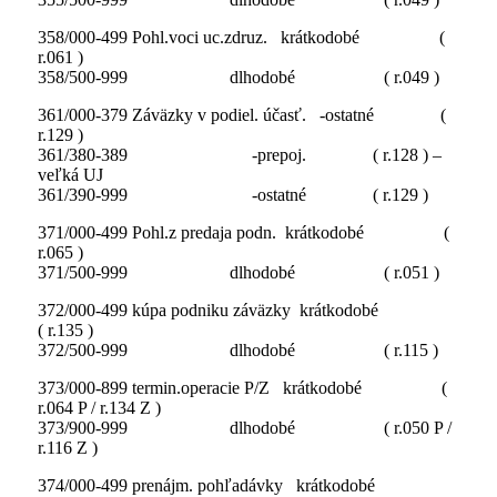
358/000-499 Pohl.voci uc.zdruz. krátkodobé (
r.061 )
358/500-999 dlhodobé ( r.049 )
361/000-379 Záväzky v podiel. účasť. -ostatné (
r.129 )
361/380-389 -prepoj. ( r.128 ) –
veľká UJ
361/390-999 -ostatné ( r.129 )
371/000-499 Pohl.z predaja podn. krátkodobé (
r.065 )
371/500-999 dlhodobé ( r.051 )
372/000-499 kúpa podniku záväzky krátkodobé
( r.135 )
372/500-999 dlhodobé ( r.115 )
373/000-899 termin.operacie P/Z krátkodobé (
r.064 P / r.134 Z )
373/900-999 dlhodobé ( r.050 P /
r.116 Z )
374/000-499 prenájm. pohľadávky krátkodobé