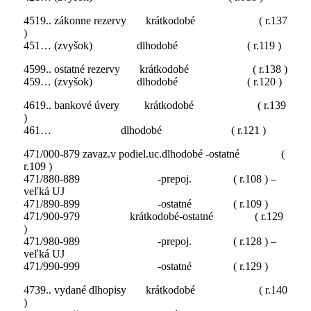
4519.. zákonne rezervy krátkodobé ( r.137
)
451… (zvyšok) dlhodobé ( r.119 )
4599.. ostatné rezervy krátkodobé ( r.138 )
459… (zvyšok) dlhodobé ( r.120 )
4619.. bankové úvery krátkodobé ( r.139
)
461… dlhodobé ( r.121 )
471/000-879 zavaz.v podiel.uc.dlhodobé -ostatné (
r.109 )
471/880-889 -prepoj. ( r.108 ) –
veľká UJ
471/890-899 -ostatné ( r.109 )
471/900-979 krátkodobé-ostatné ( r.129
)
471/980-989 -prepoj. ( r.128 ) –
veľká UJ
471/990-999 -ostatné ( r.129 )
4739.. vydané dlhopisy krátkodobé ( r.140
)