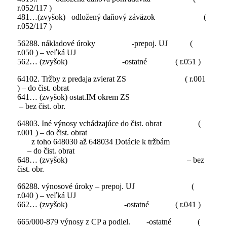
r.052/117 )
481…(zvyšok) odložený daňový záväzok (
r.052/117 )
56288. nákladové úroky -prepoj. UJ (
r.050 ) – veľká UJ
562… (zvyšok) -ostatné ( r.051 )
64102. Tržby z predaja zvierat ZS ( r.001
) – do čist. obrat
641… (zvyšok) ostat.IM okrem ZS
– bez čist. obr.
64803. Iné výnosy vchádzajúce do čist. obrat (
r.001 ) – do čist. obrat
z toho 648030 až 648034 Dotácie k tržbám
– do čist. obrat
648… (zvyšok) – bez
čist. obr.
66288. výnosové úroky – prepoj. UJ (
r.040 ) – veľká UJ
662… (zvyšok) -ostatné ( r.041 )
665/000-879 výnosy z CP a podiel. -ostatné (