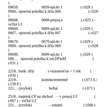
)
09659. 0659-spl.do 1 ( r.028 )
0966.. opravná položka k účtu 066 ( r.026
)
09668. 0668-prepoj.u ( r.025 ) –
veľká UJ
09669. 0669-spl.do 1 ( r.029 )
0967.. opravná položka k účtu 067 ( r.027
)
09679. 0679-spl.do 1 ( r.029 )
0969.. opravná položka k účtu 069 ( r.028
)
09699. 0699-spl.do 1 ( r.029 )
096… opravná položka k ost.DFinM (
r.031 )
2218.. bank. účty s viazanosťou > 1 rok (
r.030 )
2219.. kontokorententné ( r.073 A /
r.139 P )
221… (zvyšok) bežné ( r.073 )
2518.. majetok.CP na obchod – v prepoj.UJ (
r.067 ) – veľká UJ
251… (zvyšok) – ostatné ( r.068 )