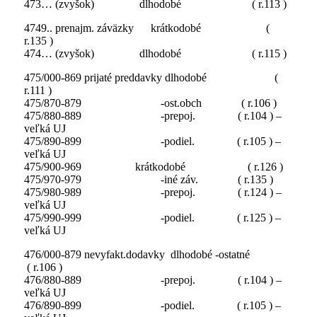
473… (zvyšok) dlhodobé ( r.113 )
4749.. prenajm. záväzky krátkodobé (
r.135 )
474… (zvyšok) dlhodobé ( r.115 )
475/000-869 prijaté preddavky dlhodobé (
r.111 )
475/870-879 -ost.obch ( r.106 )
475/880-889 -prepoj. ( r.104 ) –
veľká UJ
475/890-899 -podiel. ( r.105 ) –
veľká UJ
475/900-969 krátkodobé ( r.126 )
475/970-979 -iné záv. ( r.135 )
475/980-989 -prepoj. ( r.124 ) –
veľká UJ
475/990-999 -podiel. ( r.125 ) –
veľká UJ
476/000-879 nevyfakt.dodavky dlhodobé -ostatné
( r.106 )
476/880-889 -prepoj. ( r.104 ) –
veľká UJ
476/890-899 -podiel. ( r.105 ) –