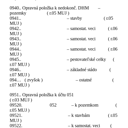
0940.. Opravná položka k nedokonč. DHM –
pozemky ( r.05 MUJ )
0941.. – stavby ( r.05
MUJ )
0942.. – samostat. veci ( r.06
MUJ )
0943.. – samostat. veci ( r.06
MUJ )
0944.. – samostat. veci ( r.06
MUJ )
0945.. – pestovateľské celky (
r.07 MUJ )
0946.. – základné stádo (
r.07 MUJ )
094… ( zvyšok ) – ostatné (
r.07 MUJ )
0951.. Opravná položka k účtu 051
( r.03 MUJ )
09520. 052 – k pozemkom (
r.05 MUJ )
09521. – k stavbám ( r.05
MUJ )
09522. – k samostat. veci (