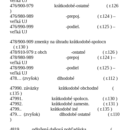
veľká UJ
476/900-979 krátkodobé-ostatné ( r.126
)
476/980-989 -prepoj. ( r.124 ) –
veľká UJ
476/990-999 -podiel. ( r.125 ) –
veľká UJ
478/900-909 zmenky na úhradu krátkodobé-spolocn
( r.130 )
478/910-979 z obch -ostatné ( r.126 )
478/980-989 -prepoj ( r.124 ) –
veľká UJ
478/990-999 -podiel ( r.125 ) –
veľká UJ
478… (zvyšok) dlhodobé ( r.112 )
47990. záväzky krátkodobé obchodné (
r.135 )
47991. krátkodobé spolocn. ( r.130 )
47992. krátkodobé zamestn. ( r.131 )
4799.. krátkodobé iné ( r.135 )
479… (zvyšok) dlhodobé ostatné ( r.110
)
4819.. odložená daňová pohľadávka (