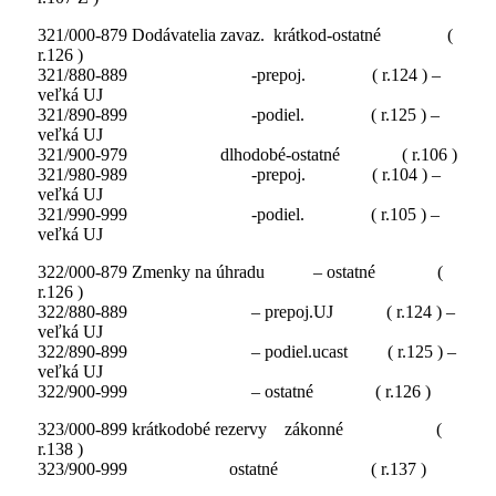
321/000-879 Dodávatelia zavaz. krátkod-ostatné (
r.126 )
321/880-889 -prepoj. ( r.124 ) –
veľká UJ
321/890-899 -podiel. ( r.125 ) –
veľká UJ
321/900-979 dlhodobé-ostatné ( r.106 )
321/980-989 -prepoj. ( r.104 ) –
veľká UJ
321/990-999 -podiel. ( r.105 ) –
veľká UJ
322/000-879 Zmenky na úhradu – ostatné (
r.126 )
322/880-889 – prepoj.UJ ( r.124 ) –
veľká UJ
322/890-899 – podiel.ucast ( r.125 ) –
veľká UJ
322/900-999 – ostatné ( r.126 )
323/000-899 krátkodobé rezervy zákonné (
r.138 )
323/900-999 ostatné ( r.137 )