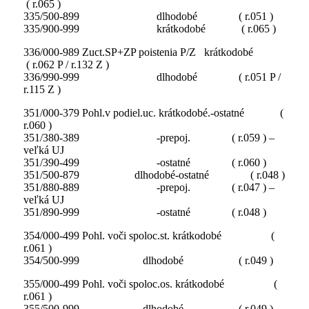
( r.065 )
335/500-899 dlhodobé ( r.051 )
335/900-999 krátkodobé ( r.065 )
336/000-989 Zuct.SP+ZP poistenia P/Z krátkodobé
( r.062 P / r.132 Z )
336/990-999 dlhodobé ( r.051 P /
r.115 Z )
351/000-379 Pohl.v podiel.uc. krátkodobé.-ostatné (
r.060 )
351/380-389 -prepoj. ( r.059 ) –
veľká UJ
351/390-499 -ostatné ( r.060 )
351/500-879 dlhodobé-ostatné ( r.048 )
351/880-889 -prepoj. ( r.047 ) –
veľká UJ
351/890-999
-ostatné ( r.048 )
354/000-499 Pohl. voči spoloc.st. krátkodobé (
r.061 )
354/500-999 dlhodobé ( r.049 )
355/000-499 Pohl. voči spoloc.os. krátkodobé (
r.061 )
355/500-999 dlhodobé ( r.049 )