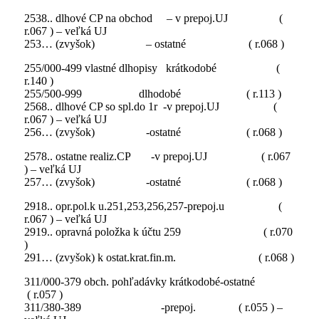
2538.. dlhové CP na obchod – v prepoj.UJ (
r.067 ) – veľká UJ
253… (zvyšok) – ostatné ( r.068 )
255/000-499 vlastné dlhopisy krátkodobé (
r.140 )
255/500-999 dlhodobé ( r.113 )
2568.. dlhové CP so spl.do 1r -v prepoj.UJ (
r.067 ) – veľká UJ
256… (zvyšok) -ostatné ( r.068 )
2578.. ostatne realiz.CP -v prepoj.UJ ( r.067
) – veľká UJ
257… (zvyšok) -ostatné ( r.068 )
2918.. opr.pol.k u.251,253,256,257-prepoj.u (
r.067 ) – veľká UJ
2919.. opravná položka k účtu 259 ( r.070
)
291… (zvyšok) k ostat.krat.fin.m. ( r.068 )
311/000-379 obch. pohľadávky krátkodobé-ostatné
( r.057 )
311/380-389 -prepoj. ( r.055 ) –