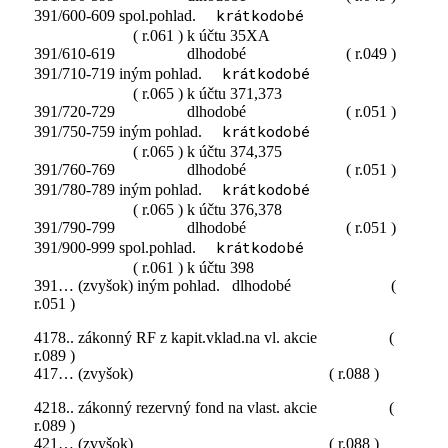
krátkodobé
391/600-609 spol.pohlad.
( r.061 ) k účtu 35XA
391/610-619 dlhodobé ( r.049 )
krátkodobé
391/710-719 iným pohlad.
( r.065 ) k účtu 371,373
391/720-729 dlhodobé ( r.051 )
krátkodobé
391/750-759 iným pohlad.
( r.065 ) k účtu 374,375
391/760-769 dlhodobé ( r.051 )
krátkodobé
391/780-789 iným pohlad.
( r.065 ) k účtu 376,378
391/790-799 dlhodobé ( r.051 )
krátkodobé
391/900-999 spol.pohlad.
( r.061 ) k účtu 398
391… (zvyšok) iným pohlad. dlhodobé (
r.051 )
4178.. zákonný RF z kapit.vklad.na vl. akcie (
r.089 )
417… (zvyšok) ( r.088 )
4218.. zákonný rezervný fond na vlast. akcie (
r.089 )
421… (zvyšok) ( r.088 )