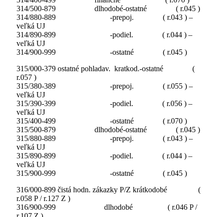
314/500-879 dlhodobé-ostatné ( r.045 )
314/880-889 -prepoj. ( r.043 ) –
veľká UJ
314/890-899 -podiel. ( r.044 ) –
veľká UJ
314/900-999 -ostatné ( r.045 )
315/000-379 ostatné pohladav. kratkod.-ostatné (
r.057 )
315/380-389 -prepoj. ( r.055 ) –
veľká UJ
315/390-399 -podiel. ( r.056 ) –
veľká UJ
315/400-499 -ostatné ( r.070 )
315/500-879 dlhodobé-ostatné ( r.045 )
315/880-889 -prepoj. ( r.043 ) –
veľká UJ
315/890-899 -podiel. ( r.044 ) –
veľká UJ
315/900-999 -ostatné ( r.045 )
316/000-899 čistá hodn. zákazky P/Z krátkodobé (
r.058 P / r.127 Z )
316/900-999 dlhodobé ( r.046 P /
r.107 Z )