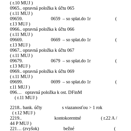
( r.10 MUJ )
0965.. opravná položka k účtu 065
( r.11 MUJ )
09659. 0659 – so splat.do 1r (
r.13 MUJ )
0966.. opravná položka k účtu 066
( r.11 MUJ )
09669. 0669 – so splat.do 1r (
r.13 MUJ )
0967.. opravná položka k účtu 067
( r.11 MUJ )
09679. 0679 – so splat.do 1r (
r.13 MUJ )
0969.. opravná položka k účtu 069
( r.11 MUJ )
09699. 0699 – so splat.do 1r (
r.11 MUJ )
096… opravná položka k ost. DFinM
( r.11 MUJ )
2218.. bank. účty s viazanosťou > 1 rok
( r.12 MUJ )
2219.. kontokorentné ( r.22 A /
44 P MUJ )
221… (zvyšok) bežné (