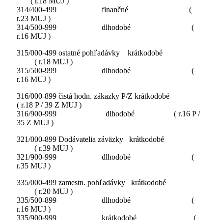
( r.18 MUJ )
314/400-499 finančné (
r.23 MUJ )
314/500-999 dlhodobé (
r.16 MUJ )
315/000-499 ostatné pohľadávky krátkodobé
( r.18 MUJ )
315/500-999 dlhodobé (
r.16 MUJ )
316/000-899 čistá hodn. zákazky P/Z krátkodobé
( r.18 P / 39 Z MUJ )
316/900-999 dlhodobé ( r.16 P /
35 Z MUJ )
321/000-899 Dodávatelia záväzky krátkodobé
( r.39 MUJ )
321/900-999 dlhodobé (
r.35 MUJ )
335/000-499 zamestn. pohľadávky krátkodobé
( r.20 MUJ )
335/500-899 dlhodobé (
r.16 MUJ )
335/900-999 krátkodobé (