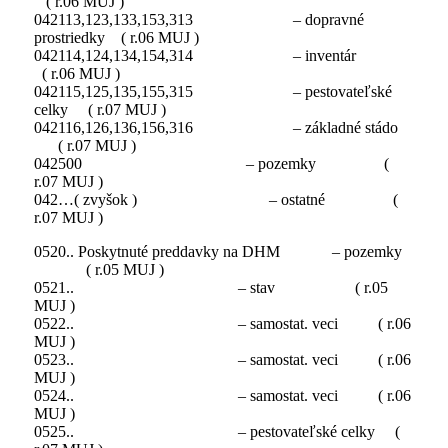
( r.06 MUJ )
042113,123,133,153,313 – dopravné
prostriedky ( r.06 MUJ )
042114,124,134,154,314 – inventár
( r.06 MUJ )
042115,125,135,155,315 – pestovateľské
celky ( r.07 MUJ )
042116,126,136,156,316 – základné stádo
( r.07 MUJ )
042500 – pozemky (
r.07 MUJ )
042…( zvyšok ) – ostatné (
r.07 MUJ )
0520.. Poskytnuté preddavky na DHM – pozemky
( r.05 MUJ )
0521.. – stav ( r.05
MUJ )
0522.. – samostat. veci ( r.06
MUJ )
0523.. – samostat. veci ( r.06
MUJ )
0524.. – samostat. veci ( r.06
MUJ )
0525.. – pestovateľské celky (