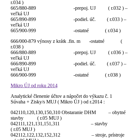
r.034 )
665/880-889 -prepoj. UJ ( r.032 ) –
veľká UJ
665/890-899 -podiel. úč. ( r.033 ) –
veľká UJ
665/900-999 -ostatné ( r.034 )
666/000-879 výnosy z krátk .fin. m -ostatné (
r.038 )
666/880-889 -prepoj. UJ ( r.036 ) –
veľká UJ
666/890-899 -podiel. úč. ( r.037 ) –
veľká UJ
666/900-999 -ostatné ( r.038 )
Mikro ÚJ od roku 2014
Analytické členenie účtov a nápočet do výkazu č. 1
Súvaha + Zisky/s MUJ ( Mikro ÚJ ) od r.2014 :
042110,120,130,150,310 Obstaranie DHM – obytné
stavby ( r.05 MUJ )
042111,121,131,151,311 – stavby
( r.05 MUJ )
042112,122,132,152,312 – stroje, prístroje