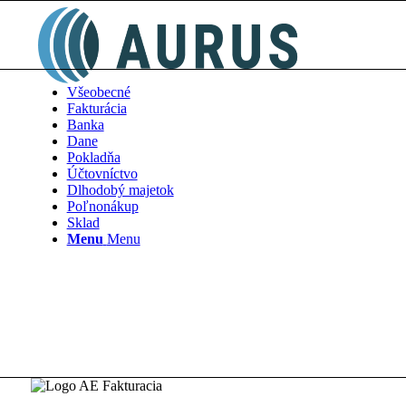
Všeobecné
Fakturácia
Banka
Dane
Pokladňa
Účtovníctvo
Dlhodobý majetok
Poľnonákup
Sklad
Menu
Menu