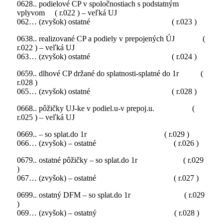
0628.. podielové CP v spoločnostiach s podstatným
vplyvom ( r.022 ) – veľká UJ
062… (zvyšok) ostatné ( r.023 )
0638.. realizované CP a podiely v prepojených ÚJ (
r.022 ) – veľká UJ
063… (zvyšok) ostatné ( r.024 )
0659.. dlhové CP držané do splatnosti-splatné do 1r (
r.028 )
065… (zvyšok) ostatné ( r.028 )
0668.. pôžičky UJ-ke v podiel.u-v prepoj.u. (
r.025 ) – veľká UJ
0669.. – so splat.do 1r ( r.029 )
066… (zvyšok) – ostatné ( r.026 )
0679.. ostatné pôžičky – so splat.do 1r ( r.029
)
067… (zvyšok) – ostatné ( r.027 )
0699.. ostatný DFM – so splat.do 1r ( r.029
)
069… (zvyšok) – ostatný ( r.028 )