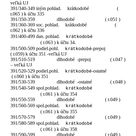
veľká UJ
391/340-349 iným pohlad. krátkodobé (
r.065 ) k účtu 335
391/350-359 dlhodobé ( r.051 )
391/360-369 soc. pohlad. krátkodobé (
r.062 ) k účtu 336
krátkodobé
391/400-499 dan. pohlad.
( r.063 ) k účtu 34.
krátkodobé
391/500-509 podiel.pohl.
-prepoj
( r.059) k účtu 351 -veľká UJ
391/510-519 dlhodobé -prepoj ( r.047 )
– veľká UJ
krátkodobé
391/520-529 podiel.pohl.
-ostatné
( r.060 ) k účtu 351
391/530-539 dlhodobé -ostatné ( r.048 )
krátkodobé
391/540-549 spol.pohlad.
( r.061 ) k účtu 354
391/550-559 dlhodobé ( r.049 )
krátkodobé
391/560-569 spol.pohlad.
( r.061 ) k účtu 355
391/570-579 dlhodobé ( r.049 )
krátkodobé
391/580-589 spol.pohlad.
( r.061 ) k účtu 358
391/590-599 dlhodobé ( r.049 )