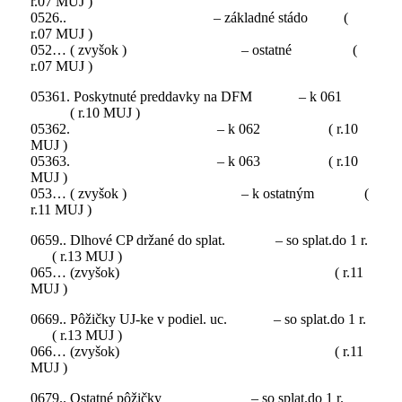
r.07 MUJ )
0526.. – základné stádo (
r.07 MUJ )
052… ( zvyšok ) – ostatné (
r.07 MUJ )
05361. Poskytnuté preddavky na DFM – k 061
( r.10 MUJ )
05362. – k 062 ( r.10
MUJ )
05363. – k 063 ( r.10
MUJ )
053… ( zvyšok ) – k ostatným (
r.11 MUJ )
0659.. Dlhové CP držané do splat.
– so splat.do 1 r.
( r.13 MUJ )
065… (zvyšok) ( r.11
MUJ )
0669.. Pôžičky UJ-ke v podiel. uc.
– so splat.do 1 r.
( r.13 MUJ )
066… (zvyšok) ( r.11
MUJ )
0679.. Ostatné pôžičky – so splat.do 1 r.