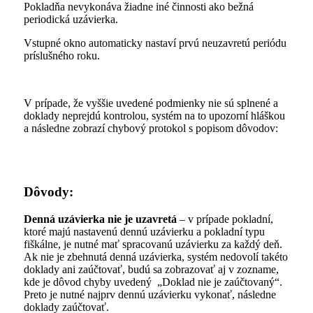
Pokladňa nevykonáva žiadne iné činnosti ako bežná
periodická uzávierka.
Vstupné okno automaticky nastaví prvú neuzavretú periódu
príslušného roku.
V prípade, že vyššie uvedené podmienky nie sú splnené a
doklady neprejdú kontrolou, systém na to upozorní hláškou
a následne zobrazí chybový protokol s popisom dôvodov:
Dôvody:
Denná uzávierka nie je uzavretá
– v prípade pokladní,
ktoré majú nastavenú dennú uzávierku a pokladní typu
fiškálne, je nutné mať spracovanú uzávierku za každý deň.
Ak nie je zbehnutá denná uzávierka, systém nedovolí takéto
doklady ani zaúčtovať, budú sa zobrazovať aj v zozname,
kde je dôvod chyby uvedený „Doklad nie je zaúčtovaný“.
Preto je nutné najprv dennú uzávierku vykonať, následne
doklady zaúčtovať.