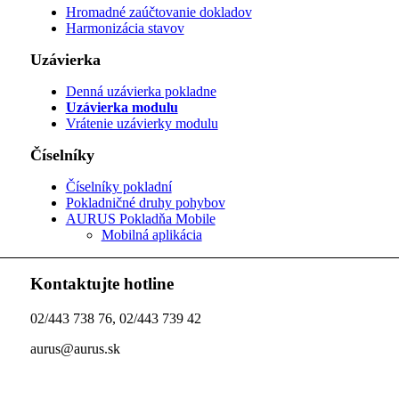
Hromadné zaúčtovanie dokladov
Harmonizácia stavov
Uzávierka
Denná uzávierka pokladne
Uzávierka modulu
Vrátenie uzávierky modulu
Číselníky
Číselníky pokladní
Pokladničné druhy pohybov
AURUS Pokladňa Mobile
Mobilná aplikácia
Kontaktujte hotline
02/443 738 76, 02/443 739 42
aurus@aurus.sk