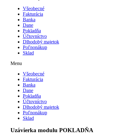
Všeobecné
Fakturácia
Banka
Dane
Pokladňa
Účtovníctvo
Dlhodobý majetok
Poľnonákup
Sklad
Menu
Všeobecné
Fakturácia
Banka
Dane
Pokladňa
Účtovníctvo
Dlhodobý majetok
Poľnonákup
Sklad
Uzávierka modulu POKLADŇA