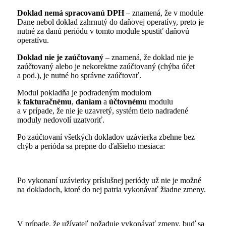
Doklad nemá spracovanú DPH
– znamená, že v module
Dane nebol doklad zahrnutý do daňovej operatívy, preto je
nutné za danú periódu v tomto module spustiť daňovú
operatívu.
Doklad nie je zaúčtovaný
– znamená, že doklad nie je
zaúčtovaný alebo je nekorektne zaúčtovaný (chýba účet
a pod.), je nutné ho správne zaúčtovať.
Modul pokladňa je podradeným modulom
k
fakturačnému
,
daniam
a
účtovnému
modulu
a v prípade, že nie je uzavretý, systém tieto nadradené
moduly nedovolí uzatvoriť.
Po zaúčtovaní všetkých dokladov uzávierka zbehne bez
chýb a perióda sa prepne do ďalšieho mesiaca:
Po vykonaní uzávierky príslušnej periódy už nie je možné
na dokladoch, ktoré do nej patria vykonávať žiadne zmeny.
V prípade, že užívateľ požaduje vykonávať zmeny, buď sa