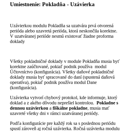
Umiestnenie: Pokladňa - Uzávierka
Uzávierkou modulu Pokladňa sa uzatvára prvá otvorená
perióda alebo uzavretá perióda, ktorá neskončila korektne.
V uzatváranej perióde nesmú existovať žiadne proforma
doklady
Všetky pokladničné doklady v module Pokladňa musia byť
korektne zaúčtované, pokiaľ podnik používa modul
Účtovníctvo (konfigurácia). Všetky daňové pokladničné
doklady musia byť spracované do daní (spustená daňová
operatíva), pokiaľ podnik používa modul Dane
(konfigurácia).
Uzávierka vytvorí chybový protokol, kde informuje, ktorý
doklad a z akého dôvodu neprešiel kontrolou.
Pokladne s
dennou uzávierkou
a
fiškálne pokladne
, musia mať
uzavreté všetky dni v rámci uzatváranej periódy.
Podľa konfigurácie pre každý rok sa s poslednou periódu
spustí zároveň aj ročná uzávierka. Ročná uzávierka modulu