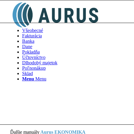
Všeobecné
Fakturácia
Banka
Dane
Pokladňa
Účtovníctvo
Dlhodobý majetok
Poľnonákup
Sklad
Menu
Menu
Ďalšie manuály
Aurus EKONOMIKA