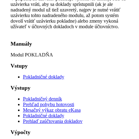
uzávierka vráti, aby sa doklady sprístupnili (ak je ale
nadradený modul už tiež uzavretý, najprv je nutné vrátiť
uzávierku tohto nadradeného modulu, až potom systém
dovolí vrátiť uzávierku pokladne) alebo zmeny vykoná
užívateľ v účtovných dokladoch v module účtovníctvo.
Manuály
Modul POKLADŇA
Vstupy
Pokladničné doklady
Výstupy
Pokladničný denník
Prehľad pohybu hotovosti
Mesačný výkaz obratu eKasa
Pokladničné doklady
Prehlaď zaúčtovania dokladov
Výpočty