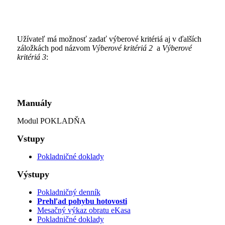
Užívateľ má možnosť zadať výberové kritériá aj v ďalších
záložkách pod názvom
Výberové kritériá 2
a
Výberové
kritériá 3
:
Manuály
Modul POKLADŇA
Vstupy
Pokladničné doklady
Výstupy
Pokladničný denník
Prehľad pohybu hotovosti
Mesačný výkaz obratu eKasa
Pokladničné doklady