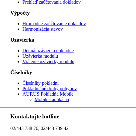
Prehlaď zaúčtovania dokladov
Výpočty
Hromadné zaúčtovanie dokladov
Harmonizácia stavov
Uzávierka
Denná uzávierka pokladne
Uzávierka modulu
Vrátenie uzávierky modulu
Číselníky
Číselníky pokladní
Pokladničné druhy pohybov
AURUS Pokladňa Mobile
Mobilná aplikácia
Kontaktujte hotline
02/443 738 76, 02/443 739 42