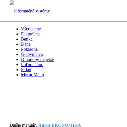
Všeobecné
Fakturácia
Banka
Dane
Pokladňa
Účtovníctvo
Dlhodobý majetok
Poľnonákup
Sklad
Menu
Menu
Ďalšie manuály
Aurus EKONOMIKA