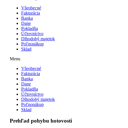
Všeobecné
Fakturácia
Banka
Dane
Pokladňa
Účtovníctvo
Dlhodobý majetok
Poľnonákup
Sklad
Menu
Všeobecné
Fakturácia
Banka
Dane
Pokladňa
Účtovníctvo
Dlhodobý majetok
Poľnonákup
Sklad
Prehľad pohybu hotovosti