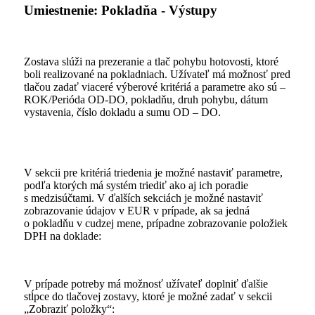
Umiestnenie: Pokladňa - Výstupy
Zostava slúži na prezeranie a tlač pohybu hotovosti, ktoré
boli realizované na pokladniach. Užívateľ má možnosť pred
tlačou zadať viaceré výberové kritériá a parametre ako sú –
ROK/Perióda OD-DO, pokladňu, druh pohybu, dátum
vystavenia, číslo dokladu a sumu OD – DO.
V sekcii pre kritériá triedenia je možné nastaviť parametre,
podľa ktorých má systém triediť ako aj ich poradie
s medzisúčtami. V ďalších sekciách je možné nastaviť
zobrazovanie údajov v EUR v prípade, ak sa jedná
o pokladňu v cudzej mene, prípadne zobrazovanie položiek
DPH na doklade:
V prípade potreby má možnosť užívateľ doplniť ďalšie
stĺpce do tlačovej zostavy, ktoré je možné zadať v sekcii
„Zobraziť položky“: