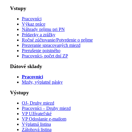
Vstupy
Pracovníci
Výkaz práce
Náhrady príjmu pri PN
Prídavky a zrážky
Ročné zúčtovanie/Potvrdenie o príjme
Prezeranie spracovaných miezd
Prerušenie poistného
Pracovníci- počet dní ZP
Dátové sklady
Pracovníci
Mzdy, výplatné pásky
Výstupy
OJ- Druhy miezd
Pracovníci – Druhy miezd
VP Užívateľské
VP Odoslanie e-mailom
Výplatná listina
Zálohová listina