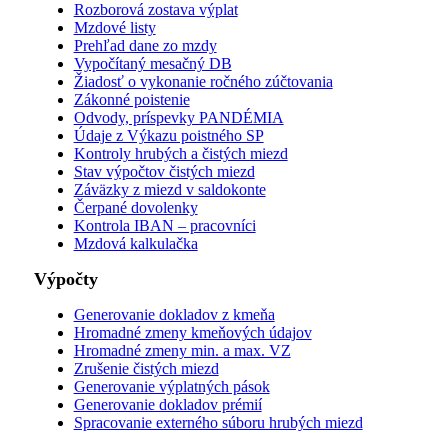
Rozborová zostava výplat
Mzdové listy
Prehľad dane zo mzdy
Vypočítaný mesačný DB
Žiadosť o vykonanie ročného zúčtovania
Zákonné poistenie
Odvody, príspevky PANDÉMIA
Údaje z Výkazu poistného SP
Kontroly hrubých a čistých miezd
Stav výpočtov čistých miezd
Záväzky z miezd v saldokonte
Čerpané dovolenky
Kontrola IBAN – pracovníci
Mzdová kalkulačka
Výpočty
Generovanie dokladov z kmeňa
Hromadné zmeny kmeňových údajov
Hromadné zmeny min. a max. VZ
Zrušenie čistých miezd
Generovanie výplatných pások
Generovanie dokladov prémií
Spracovanie externého súboru hrubých miezd