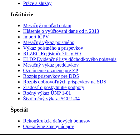
Práce a služby
Inštitúcie
Mesačný prehľad o dani
Hlásenie o vyúčtovaní dane od r. 2013
Import IČPV
Mesačný výkaz poistného
Výkaz poistného a príspevkov
RLZEC Registračné listy FO
ELDP Evidenčné listy dôchodkového poistenia
Mesačný výkaz preddavkov
Oznámenie o zmene pre ZP
Rozpis príspevkov pre DDS
Rozpis dobrovoľných príspevkov na SDS
Žiadosť o poskytnutie podpory
Ročný výkaz ÚNP 1-01
Štvrťročný výkaz ISCP 1-04
Špeciál
Rekonštrukcia daňových bonusov
Operatívne zmeny údajov