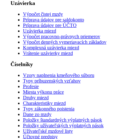
Uzávierka
Výpočet čistej mzdy
Príprava údajov pre saldokonto
Príprava údajov pre ÚČTO
Uzávierka miezd
Výpočet pracovno-právnych priemerov
Výpočet denných vymeriavacích základov
Komplexná uzávierka miezd
Vrátenie uzávierky miezd
Číselníky
Vzory naplnenia kmeňového súboru
Typy príbuzenských vzťahov
Profesie
Miesta výkonu práce
Druhy miezd
Charakteristiky miezd
Typy zákonného poistenia
Dane zo mzdy
Položky štandardných výplatných pások
Položky užívateľských výplatných pások
Užívateľské mzdové listy
Účtovné predpisy