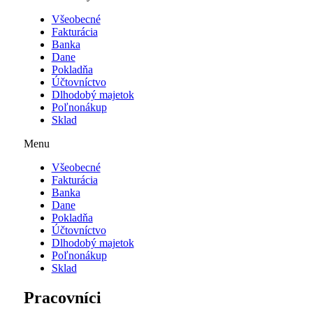
Všeobecné
Fakturácia
Banka
Dane
Pokladňa
Účtovníctvo
Dlhodobý majetok
Poľnonákup
Sklad
Menu
Všeobecné
Fakturácia
Banka
Dane
Pokladňa
Účtovníctvo
Dlhodobý majetok
Poľnonákup
Sklad
Pracovníci