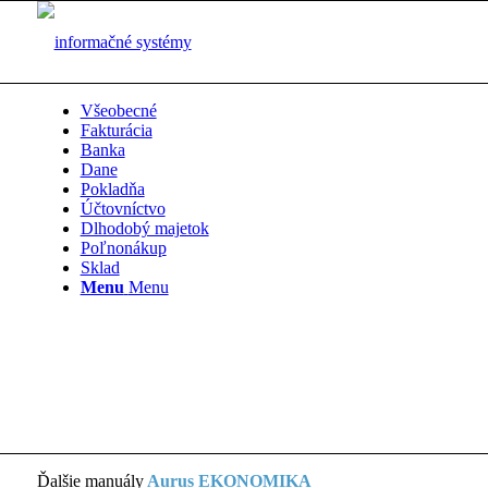
Všeobecné
Fakturácia
Banka
Dane
Pokladňa
Účtovníctvo
Dlhodobý majetok
Poľnonákup
Sklad
Menu
Menu
Ďalšie manuály
Aurus EKONOMIKA