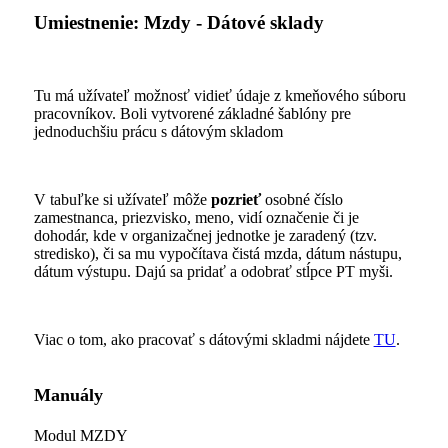
Umiestnenie: Mzdy - Dátové sklady
Tu má užívateľ možnosť vidieť údaje z kmeňového súboru
pracovníkov. Boli vytvorené základné šablóny pre
jednoduchšiu prácu s dátovým skladom
V tabuľke si užívateľ môže
pozrieť
osobné číslo
zamestnanca, priezvisko, meno, vidí označenie či je
dohodár, kde v organizačnej jednotke je zaradený (tzv.
stredisko), či sa mu vypočítava čistá mzda, dátum nástupu,
dátum výstupu. Dajú sa pridať a odobrať stĺpce PT myši.
Viac o tom, ako pracovať s dátovými skladmi nájdete
TU
.
Manuály
Modul MZDY