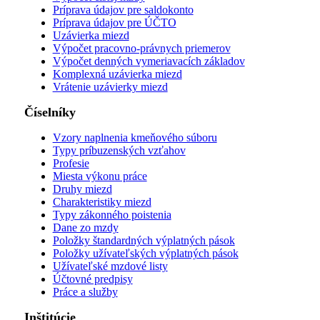
Príprava údajov pre saldokonto
Príprava údajov pre ÚČTO
Uzávierka miezd
Výpočet pracovno-právnych priemerov
Výpočet denných vymeriavacích základov
Komplexná uzávierka miezd
Vrátenie uzávierky miezd
Číselníky
Vzory naplnenia kmeňového súboru
Typy príbuzenských vzťahov
Profesie
Miesta výkonu práce
Druhy miezd
Charakteristiky miezd
Typy zákonného poistenia
Dane zo mzdy
Položky štandardných výplatných pások
Položky užívateľských výplatných pások
Užívateľské mzdové listy
Účtovné predpisy
Práce a služby
Inštitúcie