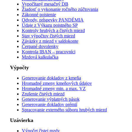
Vypočítaný mesačný DB
Žiadosť o vykonanie ročného zúčtovania
Zákonné poistenie
Odvody, príspevky PANDÉMIA
Údaje z Výkazu poistného SP
Kontroly hrubých a čistých miezd
Stav výpočtov čistých miezd
Záväzky z miezd v saldokonte
Čerpané dovolenky
Kontrola IBAN – pracovníci
Mzdová kalkulačka
Výpočty
Generovanie dokladov z kmeňa
Hromadné zmeny kmeňových údajov
Hromadné zmeny min. a max. VZ
Zrušenie čistých miezd
Generovanie výplatných pások
Generovanie dokladov prémií
Spracovanie externého súboru hrubých miezd
Uzávierka
Výpočet čistej mzdy