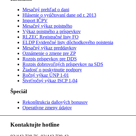
Mesačný prehľad o dani
Hlásenie o vyúčtovaní dane od r. 2013
Import IČPV
Mesačný výkaz poistného
Výkaz poistného a príspevkov
RLZEC Registračné listy FO
ELDP Evidenčné listy dôchodkového poistenia
Mesačný výkaz preddavkov
Oznámenie o zmene pre ZP
Rozpis príspevkov pre DDS
Rozpis dobrovoľných príspevkov na SDS
Žiadosť o poskytnutie podpory
Ročný výkaz ÚNP 1-01
Štvrťročný výkaz ISCP 1-04
Špeciál
Rekonštrukcia daňových bonusov
Operatívne zmeny údajov
Kontaktujte hotline