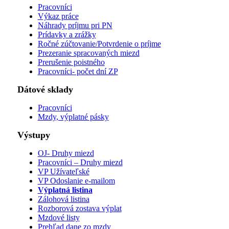
Pracovníci
Výkaz práce
Náhrady príjmu pri PN
Prídavky a zrážky
Ročné zúčtovanie/Potvrdenie o príjme
Prezeranie spracovaných miezd
Prerušenie poistného
Pracovníci- počet dní ZP
Dátové sklady
Pracovníci
Mzdy, výplatné pásky
Výstupy
OJ- Druhy miezd
Pracovníci – Druhy miezd
VP Užívateľské
VP Odoslanie e-mailom
Výplatná listina
Zálohová listina
Rozborová zostava výplat
Mzdové listy
Prehľad dane zo mzdy