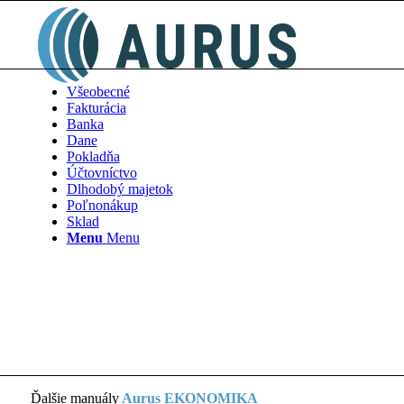
Všeobecné
Fakturácia
Banka
Dane
Pokladňa
Účtovníctvo
Dlhodobý majetok
Poľnonákup
Sklad
Menu
Menu
Ďalšie manuály
Aurus EKONOMIKA