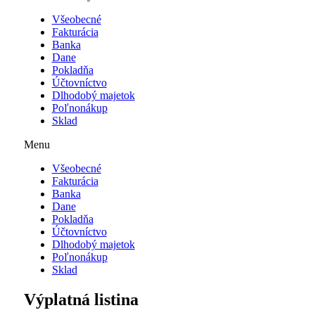
Všeobecné
Fakturácia
Banka
Dane
Pokladňa
Účtovníctvo
Dlhodobý majetok
Poľnonákup
Sklad
Menu
Všeobecné
Fakturácia
Banka
Dane
Pokladňa
Účtovníctvo
Dlhodobý majetok
Poľnonákup
Sklad
Výplatná listina