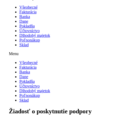
Všeobecné
Fakturácia
Banka
Dane
Pokladňa
Účtovníctvo
Dlhodobý majetok
Poľnonákup
Sklad
Menu
Všeobecné
Fakturácia
Banka
Dane
Pokladňa
Účtovníctvo
Dlhodobý majetok
Poľnonákup
Sklad
Žiadosť o poskytnutie podpory