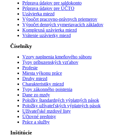
Príprava údajov pre saldokonto
Príprava údajov pre ÚČTO
Uzávierka miezd
Výpočet pracovno-právnych priemerov
Výpočet denných vymeriavacích základov
Komplexná uzávierka miezd
Vrátenie uzávierky miezd
Číselníky
Vzory naplnenia kmeňového súboru
Typy príbuzenských vzťahov
Profesie
Miesta výkonu práce
Druhy miezd
Charakteristiky miezd
Typy zákonného poistenia
Dane zo mzdy
Položky štandardných výplatných pások
Položky užívateľských výplatných pások
Užívateľské mzdové listy
Účtovné predpisy
Práce a služby
Inštitúcie