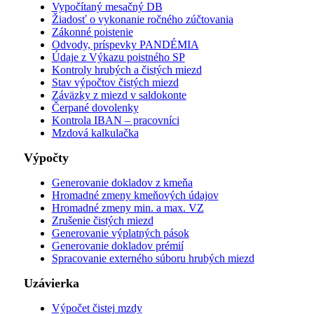
Vypočítaný mesačný DB
Žiadosť o vykonanie ročného zúčtovania
Zákonné poistenie
Odvody, príspevky PANDÉMIA
Údaje z Výkazu poistného SP
Kontroly hrubých a čistých miezd
Stav výpočtov čistých miezd
Záväzky z miezd v saldokonte
Čerpané dovolenky
Kontrola IBAN – pracovníci
Mzdová kalkulačka
Výpočty
Generovanie dokladov z kmeňa
Hromadné zmeny kmeňových údajov
Hromadné zmeny min. a max. VZ
Zrušenie čistých miezd
Generovanie výplatných pások
Generovanie dokladov prémií
Spracovanie externého súboru hrubých miezd
Uzávierka
Výpočet čistej mzdy