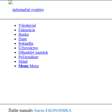
Všeobecné
Fakturácia
Banka
Dane
Pokladňa
Účtovníctvo
Dlhodobý majetok
Poľnonákup
Sklad
Menu
Menu
Ďalšie manuály
Aurus EKONOMIKA