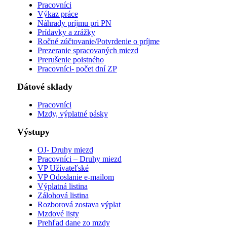
Pracovníci
Výkaz práce
Náhrady príjmu pri PN
Prídavky a zrážky
Ročné zúčtovanie/Potvrdenie o príjme
Prezeranie spracovaných miezd
Prerušenie poistného
Pracovníci- počet dní ZP
Dátové sklady
Pracovníci
Mzdy, výplatné pásky
Výstupy
OJ- Druhy miezd
Pracovníci – Druhy miezd
VP Užívateľské
VP Odoslanie e-mailom
Výplatná listina
Zálohová listina
Rozborová zostava výplat
Mzdové listy
Prehľad dane zo mzdy