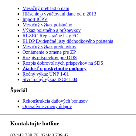
Mesačný prehľad o dani
Hlásenie o vyúčtovaní dane od r. 2013
Import IČPV
Mesačný výkaz poistného
Výkaz poistného a príspevkov
RLZEC Registračné listy FO
ELDP Evidenčné listy dôchodkového poistenia
Mesačný výkaz preddavkov
Oznámenie o zmene pre ZP
Rozpis príspevkov pre DDS
Rozpis dobrovoľných príspevkov na SDS
Žiadosť o poskytnutie podpory
Ročný výkaz ÚNP 1-01
Štvrťročný výkaz ISCP 1-04
Špeciál
Rekonštrukcia daňových bonusov
Operatívne zmeny údajov
Kontaktujte hotline
02/443 738 76, 02/443 739 42