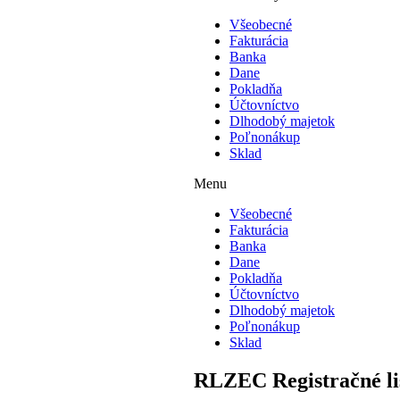
Všeobecné
Fakturácia
Banka
Dane
Pokladňa
Účtovníctvo
Dlhodobý majetok
Poľnonákup
Sklad
Menu
Všeobecné
Fakturácia
Banka
Dane
Pokladňa
Účtovníctvo
Dlhodobý majetok
Poľnonákup
Sklad
RLZEC Registračné li