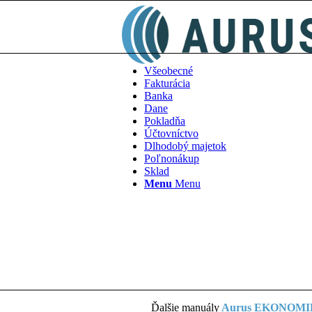
Všeobecné
Fakturácia
Banka
Dane
Pokladňa
Účtovníctvo
Dlhodobý majetok
Poľnonákup
Sklad
Menu
Menu
Ďalšie manuály
Aurus EKONOM