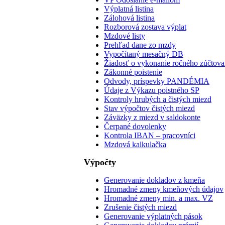
Výplatná listina
Zálohová listina
Rozborová zostava výplat
Mzdové listy
Prehľad dane zo mzdy
Vypočítaný mesačný DB
Žiadosť o vykonanie ročného zúčtova
Zákonné poistenie
Odvody, príspevky PANDÉMIA
Údaje z Výkazu poistného SP
Kontroly hrubých a čistých miezd
Stav výpočtov čistých miezd
Záväzky z miezd v saldokonte
Čerpané dovolenky
Kontrola IBAN – pracovníci
Mzdová kalkulačka
Výpočty
Generovanie dokladov z kmeňa
Hromadné zmeny kmeňových údajov
Hromadné zmeny min. a max. VZ
Zrušenie čistých miezd
Generovanie výplatných pások