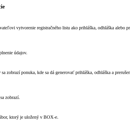
ie
ateľovi vytvorenie registračného listu ako prihláška, odhláška alebo p
plnenie údajov.
v
sa zobrazí ponuka, kde sa dá generovať prihláška, odhláška a prerušen
sa zobrazí.
úbor, ktorý je uložený v BOX-e.