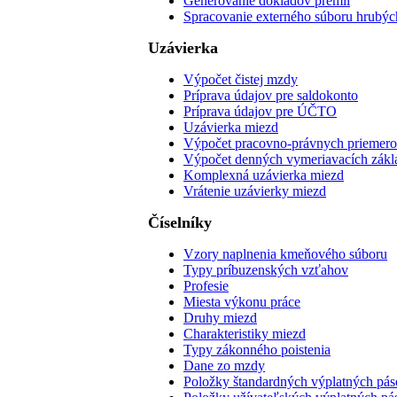
Generovanie dokladov prémií
Spracovanie externého súboru hrubýc
Uzávierka
Výpočet čistej mzdy
Príprava údajov pre saldokonto
Príprava údajov pre ÚČTO
Uzávierka miezd
Výpočet pracovno-právnych priemer
Výpočet denných vymeriavacích zákl
Komplexná uzávierka miezd
Vrátenie uzávierky miezd
Číselníky
Vzory naplnenia kmeňového súboru
Typy príbuzenských vzťahov
Profesie
Miesta výkonu práce
Druhy miezd
Charakteristiky miezd
Typy zákonného poistenia
Dane zo mzdy
Položky štandardných výplatných pá