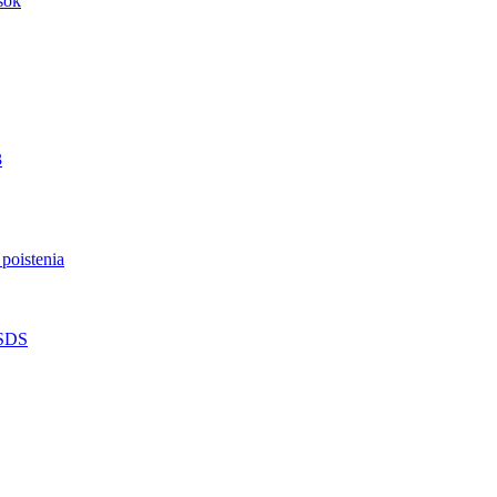
sok
3
poistenia
 SDS