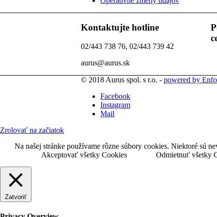
Operatívne zmeny údajov
Kontaktujte hotline
P
c
02/443 738 76, 02/443 739 42
aurus@aurus.sk
© 2018 Aurus spol. s r.o. -
powered by Enfo
Facebook
Instagram
Mail
Zrolovať na začiatok
Na našej stránke používame rôzne súbory cookies. Niektoré sú ne
Akceptovať všetky Cookies
Odmietnuť všetky 
Zatvoriť
Privacy Overview