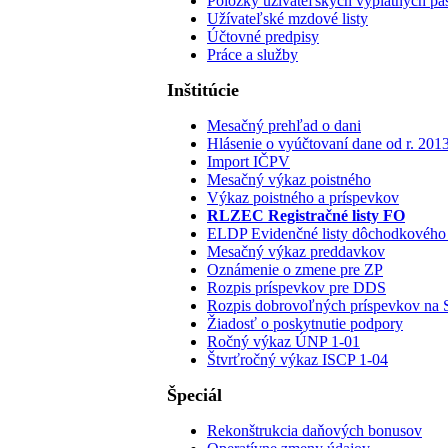
Položky užívateľských výplatných pá
Užívateľské mzdové listy
Účtovné predpisy
Práce a služby
Inštitúcie
Mesačný prehľad o dani
Hlásenie o vyúčtovaní dane od r. 201
Import IČPV
Mesačný výkaz poistného
Výkaz poistného a príspevkov
RLZEC Registračné listy FO
ELDP Evidenčné listy dôchodkového 
Mesačný výkaz preddavkov
Oznámenie o zmene pre ZP
Rozpis príspevkov pre DDS
Rozpis dobrovoľných príspevkov na
Žiadosť o poskytnutie podpory
Ročný výkaz ÚNP 1-01
Štvrťročný výkaz ISCP 1-04
Špeciál
Rekonštrukcia daňových bonusov