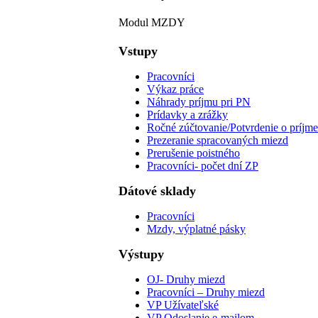
Modul MZDY
Vstupy
Pracovníci
Výkaz práce
Náhrady príjmu pri PN
Prídavky a zrážky
Ročné zúčtovanie/Potvrdenie o príjme
Prezeranie spracovaných miezd
Prerušenie poistného
Pracovníci- počet dní ZP
Dátové sklady
Pracovníci
Mzdy, výplatné pásky
Výstupy
OJ- Druhy miezd
Pracovníci – Druhy miezd
VP Užívateľské
VP Odoslanie e-mailom