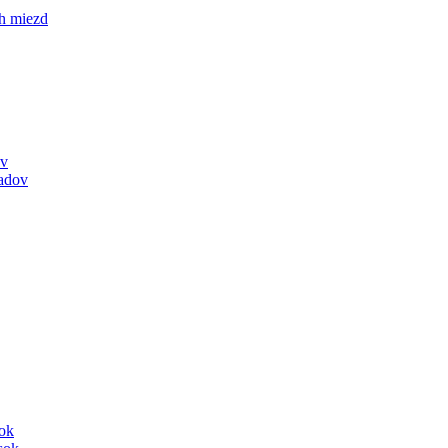
h miezd
ov
adov
sok